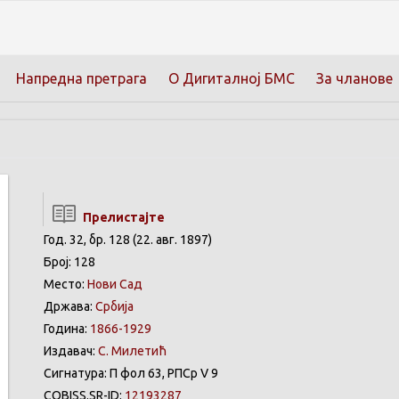
Напредна претрага
О Дигиталној БМС
За чланове
Прелистајте
Год. 32, бр. 128 (22. авг. 1897)
Број: 128
Место:
Нови Сад
Држава:
Србија
Година:
1866-1929
Издавач:
С. Милетић
Сигнатура: П фол 63, РПСр V 9
COBISS.SR-ID:
12193287