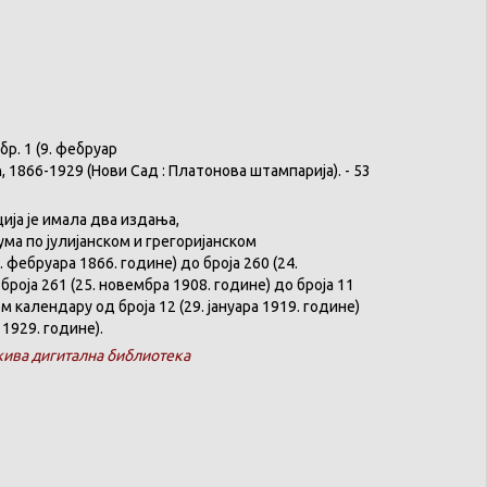
бр
. 1 (9.
фебруар
ћ
, 1866-1929 (
Нови
Сад :
Платонова
штампарија
). - 53
ција
је
имала
два
издања
,
ума
по
јулијанском
и
грегоријанском
. феб
р
уара 1866. године) до броја 260 (24.
броја 261 (25. новембра 1908. године) до броја 11
ком
календару
од броја 12 (29. јануара 1919. године)
 1929. године).
ива дигитална библиотека