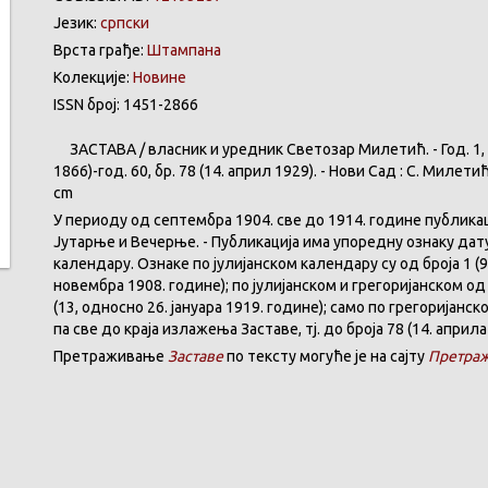
Језик:
српски
Врста грађе:
Штампана
Колекције:
Новине
ISSN број: 1451-2866
ЗАСТАВА
/
власник
и
уредник
Светозар
Милетић
. - Год. 1,
1866)-год. 60,
бр
. 78 (14.
април
1929). -
Нови
Сад : С.
Милети
cm
У
периоду
од
септембра
1904. све
до
1914.
године
публика
Јутарње
и
Вечерње
. -
Публикација
има
упоредну
ознаку
дат
календару
.
Ознаке по јулијанском календару су од броја 1 (9
новембра 1908. године); по јулијанском и грегоријанском од 
(13, односно 26. јануара 1919. године); само по грегоријанс
па све до краја излажења Заставе,
тј.
до броја 78 (14. априла
Претраживање
Заставе
по тексту могуће је на сајту
Претраж