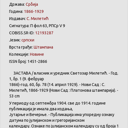
Држава:
Србија
Година:
1866-1929
Издавач:
С. Милетић
Сигнатура: П фол 63, РПСр V 9
COBISS.SR-ID:
12193287
Језик:
српски
Врста грађе:
Штампана
Колекције:
Новине
ISSN број: 1451-2866
ЗАСТАВА
/
власник
и
уредник
Светозар
Милетић
. - Год.
1,
бр
. 1 (9.
фебруар
1866)-год. 60,
бр
. 78 (14.
април
1929). -
Нови
Сад : С.
Милетић
, 1866-1929 (
Нови
Сад :
Платонова
штампарија
). -
53 cm
У
периоду
од
септембра
1904. све
до
1914.
године
публикација
је
имала
два
издања
,
Јутарње
и
Вечерње
. -
Публикација
има
упоредну
ознаку
датума
по
јулијанском
и
грегоријанском
календару
.
Ознаке по јулијанском календару су од броја 1