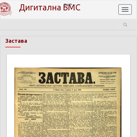
Дигитална БМС
ЋИР
Toggl
naviga
Застава