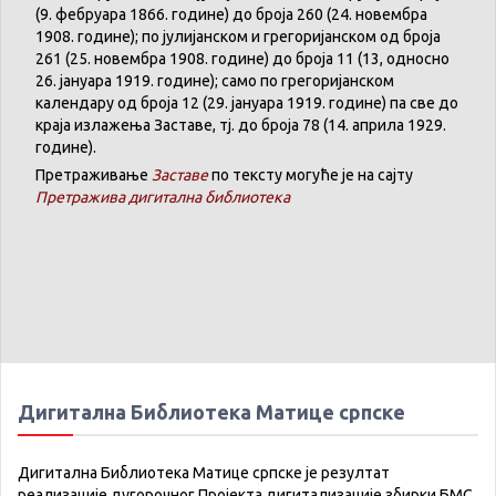
(9. феб
р
уара 1866. године) до броја 260 (24. новембра
1908. године); по јулијанском и грегоријанском од броја
261 (25. новембра 1908. године) до броја 11 (13, односно
26. јануара 1919. године); само по грегоријанском
календару
од броја 12 (29. јануара 1919. године) па све до
краја излажења Заставе,
тј.
до броја 78 (14. априла 1929.
године).
Претраживање
Заставе
по тексту могуће је на сајту
Претражива дигитална библиотека
Дигитална Библиотека Матице српске
Дигитална Библиотека Матице српске је резултат
реализације дугорочног Пројекта дигитализације збирки БМС