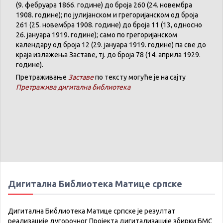
(9. феб
р
уара 1866. године) до броја 260 (24. новембра
1908. године); по јулијанском и грегоријанском од броја
261 (25. новембра 1908. године) до броја 11 (13, односно
26. јануара 1919. године); само по грегоријанском
календару
од броја 12 (29. јануара 1919. године) па све до
краја излажења Заставе,
тј.
до броја 78 (14. априла 1929.
године).
Претраживање
Заставе
по тексту могуће је на сајту
Претражива дигитална библиотека
Дигитална Библиотека Матице српске
Дигитална Библиотека Матице српске је резултат
реализације дугорочног Пројекта дигитализације збирки БМС