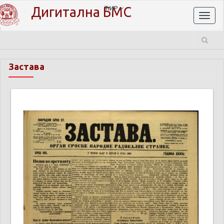
Дигитална БМС
ЋИР
Toggl
naviga
Застава