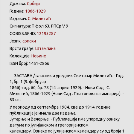
Држава:
Србија
Година:
1866-1929
Издавач:
С. Милетић
Сигнатура: П фол 63, РПСр V 9
COBISS.SR-ID:
12193287
Језик:
српски
Врста грађе:
Штампана
Колекције:
Новине
ISSN број: 1451-2866
ЗАСТАВА
/
власник
и
уредник
Светозар
Милетић
. - Год.
1,
бр
. 1 (9.
фебруар
1866)-год. 60,
бр
. 78 (14.
април
1929). -
Нови
Сад : С.
Милетић
, 1866-1929 (
Нови
Сад :
Платонова
штампарија
). -
53 cm
У
периоду
од
септембра
1904. све
до
1914.
године
публикација
је
имала
два
издања
,
Јутарње
и
Вечерње
. -
Публикација
има
упоредну
ознаку
датума
по
јулијанском
и
грегоријанском
календару
.
Ознаке по јулијанском календару су од броја 1