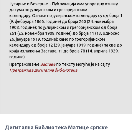
Јутарње
и
Вечерње
. -
Публикација
има
упоредну
ознаку
датума
по
јулијанском
и
грегоријанском
календару
.
Ознаке по јулијанском календару су од броја 1
(9. феб
р
уара 1866. године) до броја 260 (24. новембра
1908. године); по јулијанском и грегоријанском од броја
261 (25. новембра 1908. године) до броја 11 (13, односно
26. јануара 1919. године); само по грегоријанском
календару
од броја 12 (29. јануара 1919. године) па све до
краја излажења Заставе,
тј.
до броја 78 (14. априла 1929.
године).
Претраживање
Заставе
по тексту могуће је на сајту
Претражива дигитална библиотека
Дигитална Библиотека Матице српске