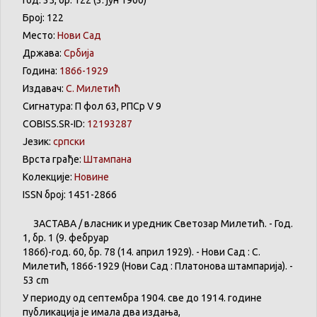
Број: 122
Место:
Нови Сад
Држава:
Србија
Година:
1866-1929
Издавач:
С. Милетић
Сигнатура: П фол 63, РПСр V 9
COBISS.SR-ID:
12193287
Језик:
српски
Врста грађе:
Штампана
Колекције:
Новине
ISSN број: 1451-2866
ЗАСТАВА
/
власник
и
уредник
Светозар
Милетић
. - Год.
1,
бр
. 1 (9.
фебруар
1866)-год. 60,
бр
. 78 (14.
април
1929). -
Нови
Сад : С.
Милетић
, 1866-1929 (
Нови
Сад :
Платонова
штампарија
). -
53 cm
У
периоду
од
септембра
1904. све
до
1914.
године
публикација
је
имала
два
издања
,