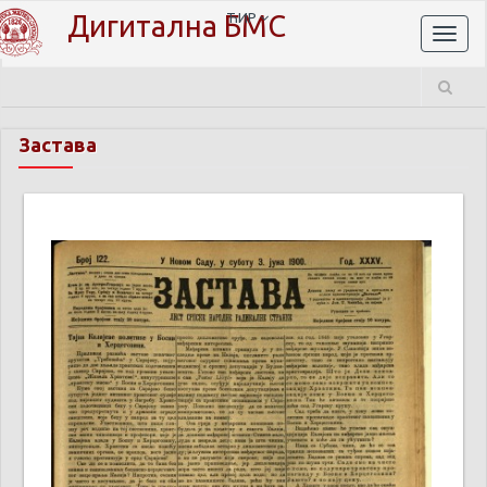
Дигитална БМС
ЋИР
Toggl
naviga
Застава