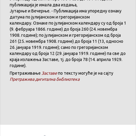
публикација
је
имала
два
издања
,
Јутарње
и
Вечерње
. -
Публикација
има
упоредну
ознаку
датума
по
јулијанском
и
грегоријанском
календару
.
Ознаке по јулијанском календару су од броја 1
(9. феб
р
уара 1866. године) до броја 260 (24. новембра
1908. године); по јулијанском и грегоријанском од броја
261 (25. новембра 1908. године) до броја 11 (13, односно
26. јануара 1919. године); само по грегоријанском
календару
од броја 12 (29. јануара 1919. године) па све до
краја излажења Заставе,
тј.
до броја 78 (14. априла 1929.
године).
Претраживање
Заставе
по тексту могуће је на сајту
Претражива дигитална библиотека