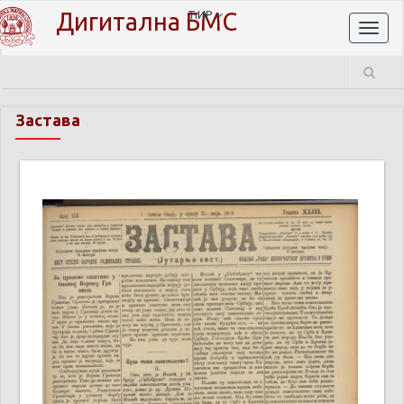
Дигитална БМС
ЋИР
Toggl
naviga
Застава