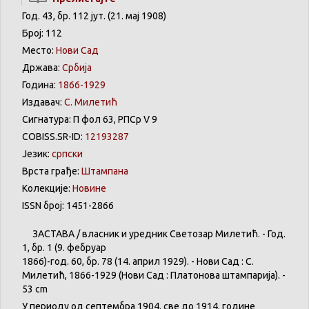
Год. 43, бр. 112 јут. (21. мај 1908)
Број: 112
Место:
Нови Сад
Држава:
Србија
Година:
1866-1929
Издавач:
С. Милетић
Сигнатура: П фол 63, РПСр V 9
COBISS.SR-ID:
12193287
Језик:
српски
Врста грађе:
Штампана
Колекције:
Новине
ISSN број: 1451-2866
ЗАСТАВА
/
власник
и
уредник
Светозар
Милетић
. - Год.
1,
бр
. 1 (9.
фебруар
1866)-год. 60,
бр
. 78 (14.
април
1929). -
Нови
Сад : С.
Милетић
, 1866-1929 (
Нови
Сад :
Платонова
штампарија
). -
53 cm
У
периоду
од
септембра
1904. све
до
1914.
године