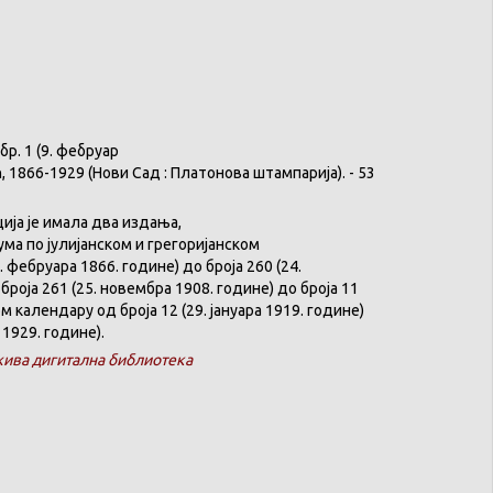
бр
. 1 (9.
фебруар
ћ
, 1866-1929 (
Нови
Сад :
Платонова
штампарија
). - 53
ција
је
имала
два
издања
,
ума
по
јулијанском
и
грегоријанском
. феб
р
уара 1866. године) до броја 260 (24.
броја 261 (25. новембра 1908. године) до броја 11
ком
календару
од броја 12 (29. јануара 1919. године)
 1929. године).
ива дигитална библиотека