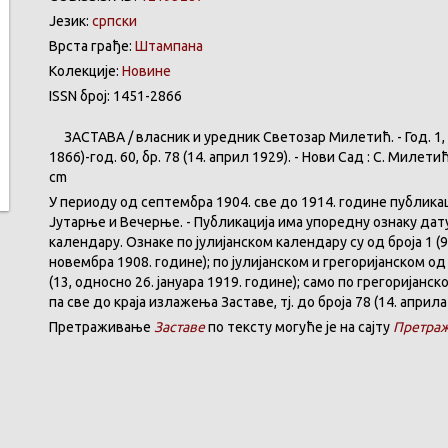
Језик:
српски
Врста грађе:
Штампана
Колекције:
Новине
ISSN број: 1451-2866
ЗАСТАВА
/
власник
и
уредник
Светозар
Милетић
. - Год. 1,
1866)-год. 60,
бр
. 78 (14.
април
1929). -
Нови
Сад : С.
Милети
cm
У
периоду
од
септембра
1904. све
до
1914.
године
публика
Јутарње
и
Вечерње
. -
Публикација
има
упоредну
ознаку
дат
календару
.
Ознаке по јулијанском календару су од броја 1 (9
новембра 1908. године); по јулијанском и грегоријанском од 
(13, односно 26. јануара 1919. године); само по грегоријанс
па све до краја излажења Заставе,
тј.
до броја 78 (14. априла
Претраживање
Заставе
по тексту могуће је на сајту
Претраж