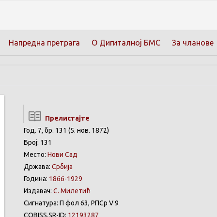
Напредна претрага
О Дигиталној БМС
За чланове
Прелистајте
Год. 7, бр. 131 (5. нов. 1872)
Број: 131
Место:
Нови Сад
Држава:
Србија
Година:
1866-1929
Издавач:
С. Милетић
Сигнатура: П фол 63, РПСр V 9
COBISS.SR-ID:
12193287