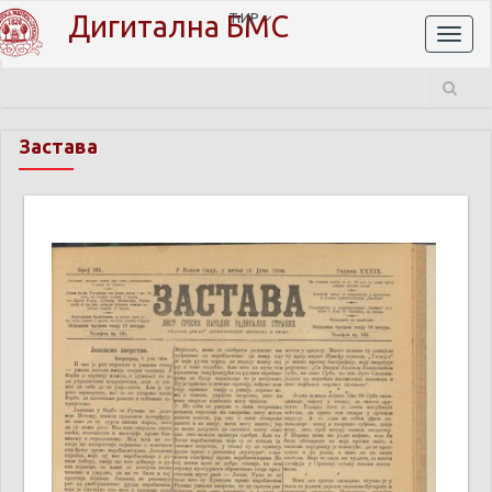
Дигитална БМС
ЋИР
Toggl
naviga
Застава