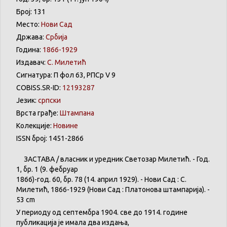
Број: 131
Место:
Нови Сад
Држава:
Србија
Година:
1866-1929
Издавач:
С. Милетић
Сигнатура: П фол 63, РПСр V 9
COBISS.SR-ID:
12193287
Језик:
српски
Врста грађе:
Штампана
Колекције:
Новине
ISSN број: 1451-2866
ЗАСТАВА
/
власник
и
уредник
Светозар
Милетић
. - Год.
1,
бр
. 1 (9.
фебруар
1866)-год. 60,
бр
. 78 (14.
април
1929). -
Нови
Сад : С.
Милетић
, 1866-1929 (
Нови
Сад :
Платонова
штампарија
). -
53 cm
У
периоду
од
септембра
1904. све
до
1914.
године
публикација
је
имала
два
издања
,