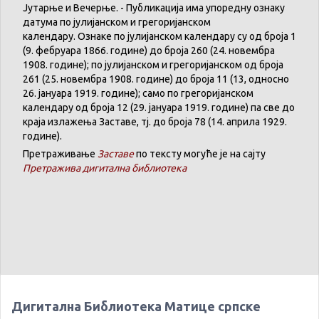
Јутарње
и
Вечерње
. -
Публикација
има
упоредну
ознаку
датума
по
јулијанском
и
грегоријанском
календару
.
Ознаке по јулијанском календару су од броја 1
(9. феб
р
уара 1866. године) до броја 260 (24. новембра
1908. године); по јулијанском и грегоријанском од броја
261 (25. новембра 1908. године) до броја 11 (13, односно
26. јануара 1919. године); само по грегоријанском
календару
од броја 12 (29. јануара 1919. године) па све до
краја излажења Заставе,
тј.
до броја 78 (14. априла 1929.
године).
Претраживање
Заставе
по тексту могуће је на сајту
Претражива дигитална библиотека
Дигитална Библиотека Матице српске