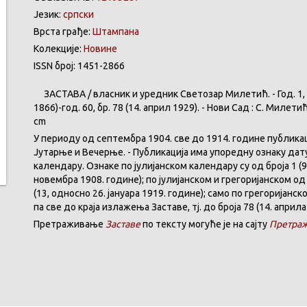
Језик:
српски
Врста грађе:
Штампана
Колекције:
Новине
ISSN број: 1451-2866
ЗАСТАВА
/
власник
и
уредник
Светозар
Милетић
. - Год. 1,
1866)-год. 60,
бр
. 78 (14.
април
1929). -
Нови
Сад : С.
Милети
cm
У
периоду
од
септембра
1904. све
до
1914.
године
публика
Јутарње
и
Вечерње
. -
Публикација
има
упоредну
ознаку
дат
календару
.
Ознаке по јулијанском календару су од броја 1 (9
новембра 1908. године); по јулијанском и грегоријанском од 
(13, односно 26. јануара 1919. године); само по грегоријанс
па све до краја излажења Заставе,
тј.
до броја 78 (14. априла
Претраживање
Заставе
по тексту могуће је на сајту
Претраж