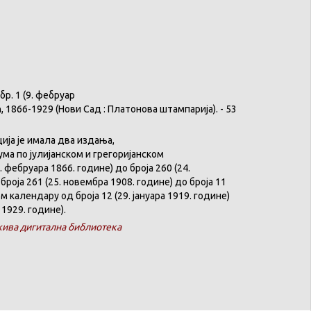
бр
. 1 (9.
фебруар
ћ
, 1866-1929 (
Нови
Сад :
Платонова
штампарија
). - 53
ција
је
имала
два
издања
,
ума
по
јулијанском
и
грегоријанском
. феб
р
уара 1866. године) до броја 260 (24.
броја 261 (25. новембра 1908. године) до броја 11
ком
календару
од броја 12 (29. јануара 1919. године)
 1929. године).
ива дигитална библиотека