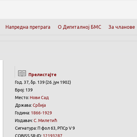
Напредна претрага
О Дигиталној БМС
За чланове
Прелистајте
Год. 37, бр. 139 (26. јун 1902)
Број: 139
Место:
Нови Сад
Држава:
Србија
Година:
1866-1929
Издавач:
С. Милетић
Сигнатура: П фол 63, РПСр V 9
COBISS.SR-ID:
12193287