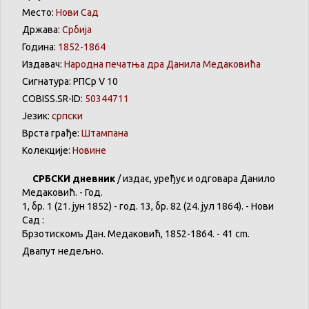
Место:
Нови Сад
Држава:
Србија
Година:
1852-1864
Издавач:
Народна печатња дра Данила Медаковића
Сигнатура: РПСр V 10
COBISS.SR-ID:
50344711
Језик:
српски
Врста грађе:
Штампана
Колекције:
Новине
СРБСКИ
дневник
/
издає
,
уређує
и
одговара
Данило
Медаковић
. - Год.
1,
бр
. 1 (21. јун 1852) - год. 13,
бр
. 82 (24. јул 1864). -
Нови
Сад :
Брзотискомъ
Дан.
Медаковић
, 1852-1864. - 41 cm.
Двапут
недељно
.