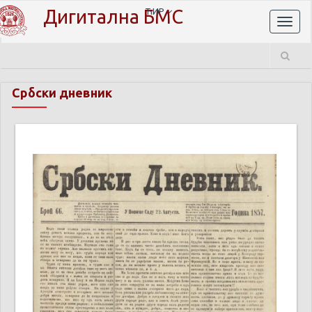
Дигитална БМС
ЋИР
Toggl
naviga
Србски дневник