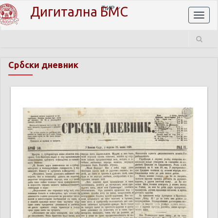
Дигитална БМС
ЋИР
Toggl
naviga
Србски дневник