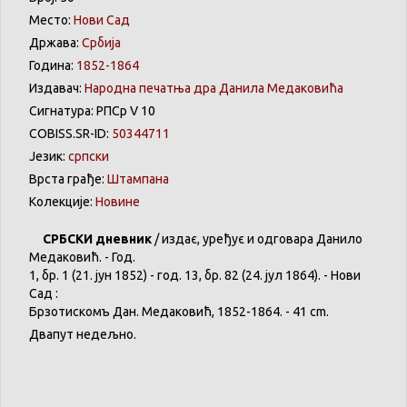
Место:
Нови Сад
Држава:
Србија
Година:
1852-1864
Издавач:
Народна печатња дра Данила Медаковића
Сигнатура: РПСр V 10
COBISS.SR-ID:
50344711
Језик:
српски
Врста грађе:
Штампана
Колекције:
Новине
СРБСКИ
дневник
/
издає
,
уређує
и
одговара
Данило
Медаковић
. - Год.
1,
бр
. 1 (21. јун 1852) - год. 13,
бр
. 82 (24. јул 1864). -
Нови
Сад :
Брзотискомъ
Дан.
Медаковић
, 1852-1864. - 41 cm.
Двапут
недељно
.