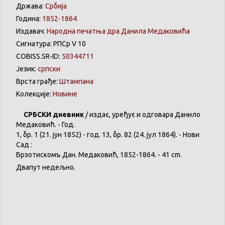
Држава:
Србија
Година:
1852-1864
Издавач:
Народна печатња дра Данила Медаковића
Сигнатура: РПСр V 10
COBISS.SR-ID:
50344711
Језик:
српски
Врста грађе:
Штампана
Колекције:
Новине
СРБСКИ
дневник
/
издає
,
уређує
и
одговара
Данило
Медаковић
. - Год.
1,
бр
. 1 (21. јун 1852) - год. 13,
бр
. 82 (24. јул 1864). -
Нови
Сад :
Брзотискомъ
Дан.
Медаковић
, 1852-1864. - 41 cm.
Двапут
недељно
.