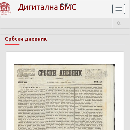
Дигитална БМС
ЋИР
Toggl
naviga
Србски дневник