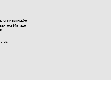
талога и изложбе
блиотека Матице
зи
иотеци