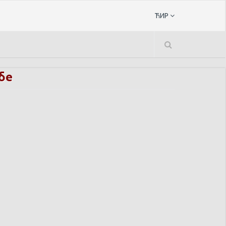
ЋИР
бе