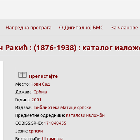
Напредна претрага
О Дигиталној БМС
За чланове
 Ракић : (1876-1938) : каталог излож
Прелистајте
Место:
Нови Сад
Држава:
Србија
Година:
2001
Издавач:
Библиотека Матице српске
Предметне одреднице:
Каталози изложби
COBISS.SR-ID:
171848455
Језик:
српски
Врста грађе:
Штампана