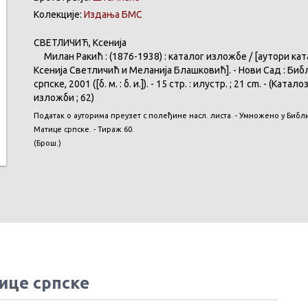
Колекције:
Издања БМС
СВЕТЛИЧИЋ, Ксенија
Милан Ракић : (1876-1938) : каталог изложбе / [аутори ка
Ксенија Светличић и Меланија Блашковић]. - Нови Сад : Би
српске, 2001 ([б. м. : б. и.]). - 15 стр. : илустр. ; 21 cm. - (Катало
изложби ; 62)
Податак о ауторима преузет с полеђине насл. листа. - Умножено у Библ
Матице српске. - Тираж 60.
(Брош.)
ице српске