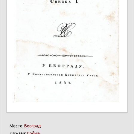
Место:
Београд
Држава:
Србија