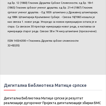
од
бр
. 12 (1860)
Гласник
Друштва
Србске
Словесности
;
од
бр
. 18=1
(1865)
Гласник
србског
ученог
друштва
;
од
бр
. 21=4 (1867)
Гласник
српског
ученог
друштва
. -
Од
1859.
штампано
у
Државној
штампарији
;
од
1884.
Штампарија
Краљевине
Србије
. -
Свеска
18/1865
изашла
је
као
свеска
1.
новог
реда
.
Упоредо
са
новом
нумерацијом
остала
је
и
стара
.
Са
свеском
30
престаје
нумерација
новог
реда
, а
наставља
се
нумерација
старог
реда
.
Свеске
58 и 74
нису
штампане
(
прескочене
).
ISSN 1450-6300 =
Гласникъ
Дружтва
србске
словесности
32+82(05)
Дигитална Библиотека Матице српске
Дигитална Библиотека Матице српске је резултат
реализације дугорочног Пројекта дигитализације збирки БМС