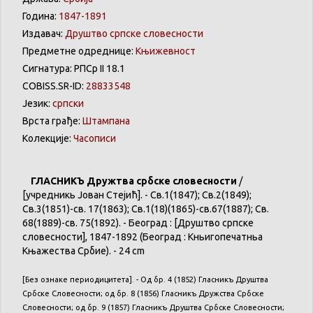
Година:
1847-1891
Издавач:
Друштво српске словесности
Предметне одреднице:
Књижевност
Сигнатура: РПСр II 18.1
COBISS.SR-ID:
28833548
Језик:
српски
Врста грађе:
Штампана
Колекције:
Часописи
ГЛАСНИКЪ
Дружтва
србске
словесности
/
[
учредникь
Јован
Стејић
]. - Св.1(1847); Св.2(1849);
Св.3(1851)
-св
. 17(1863); Св.1(18)(1865)-св.67(1887);
Св
.
68(1889)
-св
. 75(1892). -
Београд
: [
Друштво
српске
словесности
], 1847-1892 (
Београд
:
Кньигопечатньа
Књажества
Србие
). - 24 cm
[Без
ознаке
периодицитета
]. -
Од
бр
. 4 (1852)
Гласникъ
Друштва
Србске
Словесности
;
од
бр
. 8 (1856)
Гласникъ
Дружства
Србске
Словесности
;
од
бр
. 9 (1857)
Гласникъ
Друштва
Србске
Словесности
;