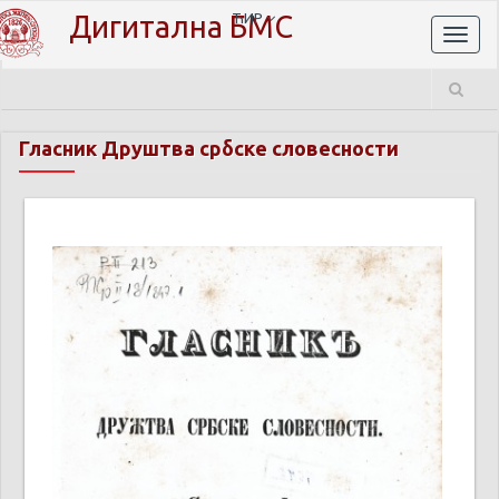
Дигитална БМС
ЋИР
Toggl
naviga
Гласник Друштва србске словесности