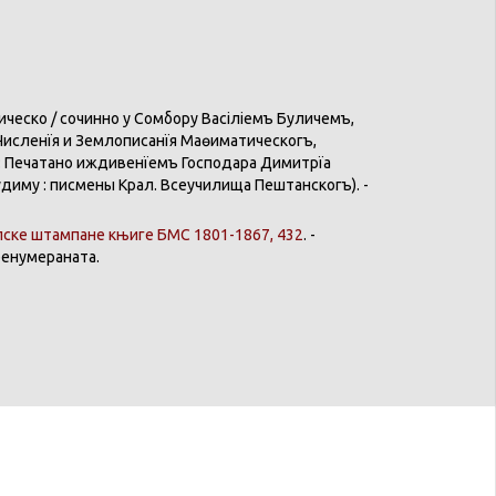
ическо
/
сочинѣно
у
Сомбору
Васіліемъ
Буличемъ
,
Численїя
и
Землѣописанїя
Маөиматическогъ
,
:
Печатано
иждивенїемъ
Господара
Димитрїа
удиму
:
писмены
Крал
.
Всеучилища
Пештанскогъ
). -
пске
штампане
књиге
БМС 1801-1867, 432
. -
ренумераната
.