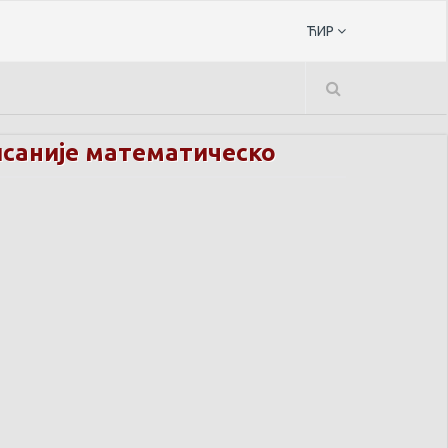
ЋИР
исаније математическо