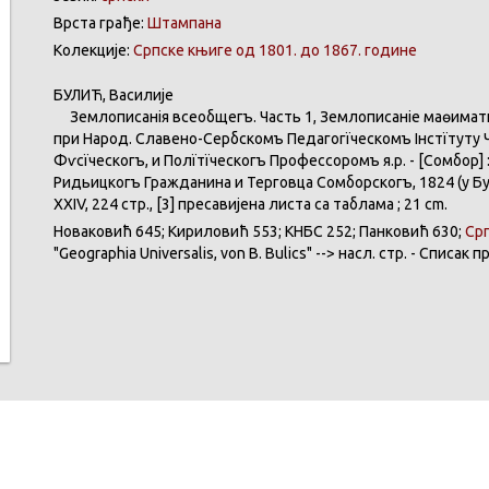
Врста грађе:
Штампана
Колекције:
Српске књиге од 1801. до 1867. године
БУЛИЋ
,
Василије
Землѣописанія
всеобщегъ
.
Часть
1,
Землѣописаніе
маөимат
при
Народ
.
Славено-Сербскомъ
Педагогїческомъ
Інстїтуту
Фѵсїческогъ
, и
Полїтїческогъ
Профессоромъ
я.р. - [
Сомбор
] 
Ридьицкогъ
Гражданина
и
Терговца
Сомборскогъ
, 1824 (у
Б
XXIV
, 224 стр., [3]
пресавијена
листа
са
таблама
; 21 cm.
Новаковић
645;
Кириловић
553;
КНБС
252;
Панковић
630;
Ср
"
Geographia
Universalis
, von B.
Bulics
" -->
насл
. стр. -
Списак
п