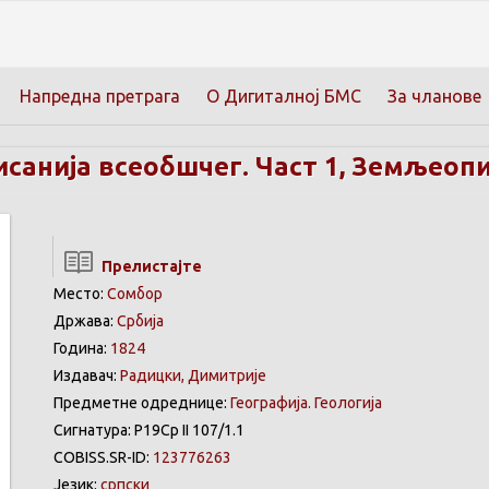
Напредна претрага
О Дигиталној БМС
За чланове
санија всеобшчег. Част 1, Земљеоп
Прелистајте
Место:
Сомбор
Држава:
Србија
Година:
1824
Издавач:
Радицки, Димитрије
Предметне одреднице:
Географија. Геологија
Сигнатура: Р19Ср II 107/1.1
COBISS.SR-ID:
123776263
Језик:
српски