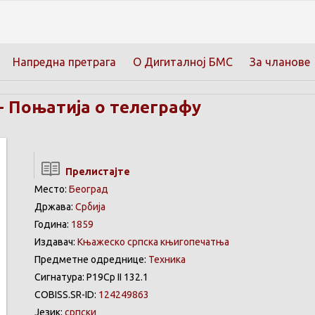
Напредна претрага
О Дигиталној БМС
За чланове
-
Поњатија о телеграфу
Прелистајте
Место:
Београд
Држава:
Србија
Година:
1859
Издавач:
Књажеско српска књигопечатња
Предметне одреднице:
Техника
Сигнатура: Р19Ср II 132.1
COBISS.SR-ID:
124249863
Језик:
српски