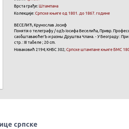
Врста грађе:
Штампана
Колекције:
Српске књиге од 1801. до 1867. године
ВЕСЕЛИЋ
,
Крунослав
Јосиф
Понятія
о
телеграфу
/ одЪ
Іосифа
Веселића
,
Привр
.
Профес
саобштаваюћегЪ
и
разны
Друштва
Члана
. - У
Београду
: Пр
стр. : III
табеле
; 20 cm.
Новаковић
2194;
КНБС
302;
Српске
штампане
књиге
БМС 180
ице српске