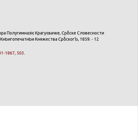
ора
Полугимназіє
Крагуєвачке
,
Србске
Словесности
и
КнЬигопечатнЬи
Княжества
СрбскогЪ
, 1859. - 12
1-1867, 503
.