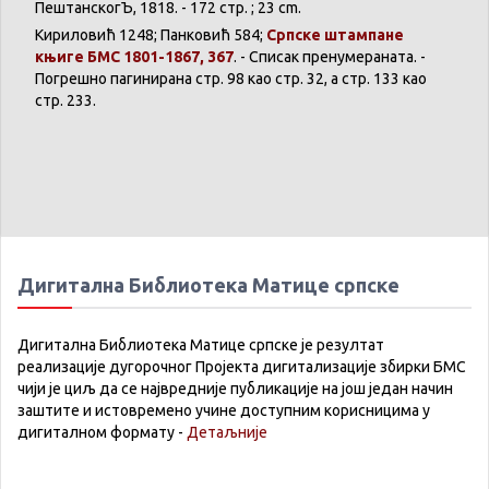
ПештанскогЪ
, 1818. - 172 стр. ; 23 cm.
Кириловић
1248;
Панковић
584;
Српске
штампане
књиге
БМС 1801-1867, 367
. -
Списак
пренумераната
. -
Погрешно
пагинирана
стр. 98 као стр. 32, а стр. 133 као
стр. 233.
Дигитална Библиотека Матице српске
Дигитална Библиотека Матице српске је резултат
реализације дугорочног Пројекта дигитализације збирки БМС
чији је циљ да се највредније публикације на још један начин
заштите и истовремено учине доступним корисницима у
дигиталном формату -
Детаљније