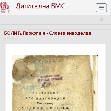
Дигитална БМС
ЋИР
Toggl
naviga
БОЛИЋ, Прокопије
-
Словар виноделца