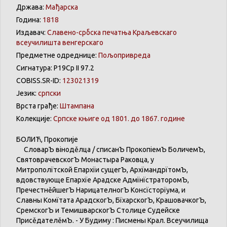
Држава:
Мађарска
Година:
1818
Издавач:
Славено-србска печатња Краљевскаго
всеучилишта венгерскаго
Предметне одреднице:
Пољопривреда
Сигнатура: Р19Ср II 97.2
COBISS.SR-ID:
123021319
Језик:
српски
Врста грађе:
Штампана
Колекције:
Српске књиге од 1801. до 1867. године
БОЛИЋ
,
Прокопије
СловарЪ
вінодěлца
/
списанЪ
ПрокопіемЪ
БоличемЪ
,
СвятоврачевскогЪ
Монастыра
Раковца
, у
Митрополїтской
Епархїи
сущегЪ
,
АрхїмандрїтомЪ
,
вдовствующе
Епархїе
Арадске
АдмїнїстраторомЪ
,
ПречестнěйшегЪ
НарицателногЪ
Консїсторїума
, и
Славны
Комїтата
АрадскогЪ
,
БїхарскогЪ
,
КрашовачкогЪ
,
СремскогЪ
и
ТемишварскогЪ
Столице
Судейске
ПрисěдателěмЪ
. - У
Будиму
:
Писмены
Крал
.
Всеучилища