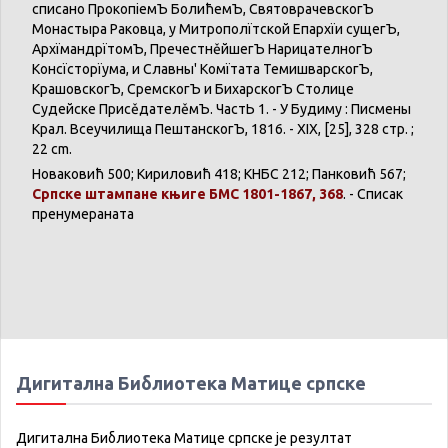
списано
ПрокопіемЪ
БолићемЪ
,
СвятоврачевскогЪ
Монастыра
Раковца
, у
Митрополїтской
Епархїи
сущегЪ
,
АрхїмандрїтомЪ
,
ПречестнěйшегЪ
НарицателногЪ
Консїсторїума
, и
Славны
'
Комїтата
ТемишварскогЪ
,
КрашовскогЪ
,
СремскогЪ
и
БихарскогЪ
Столице
Судейске
ПрисěдателěмЪ
.
ЧастЬ
1. - У
Будиму
:
Писмены
Крал
.
Всеучилища
ПештанскогЪ
, 1816. -
XIX
, [25], 328 стр. ;
22 cm.
Новаковић
500;
Кириловић
418;
КНБС
212;
Панковић
567;
Српске
штампане
књиге
БМС 1801-1867, 368
. -
Списак
пренумераната
Дигитална Библиотека Матице српске
Дигитална Библиотека Матице српске је резултат