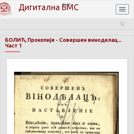
Дигитална БМС
ЋИР
Toggl
naviga
БОЛИЋ, Прокопије
-
Совершен виноделац...
Част 1