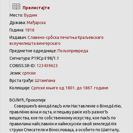
Прелистајте
Место:
Будим
Држава:
Мађарска
Година:
1816
Издавач:
Славено-србска печатња Краљевскаго
всеучилишта венгерскаго
Предметне одреднице:
Пољопривреда
Сигнатура: Р19Ср II 98/1.1
COBISS.SR-ID:
123439623
Језик:
српски
Врста грађе:
Штампана
Колекције:
Српске књиге од 1801. до 1867. године
БОЛИЋ
,
Прокопије
СовершенЪ
вінодěлацЪ
или
Наставленіе
о
Вїнодěлїю
,
правлěню
вїна
и
оцта
, и
пецыву
ракїе
изЪ
разногЪ
вещества
, кое
по
собственному
искуству
, кое
пакЪ
по
правилама
найславнїи
и
найискуснїи
овой
земледěлїя
струки
Списателя
и
Вїнословаца
, а
особито
по
Шапталу
,