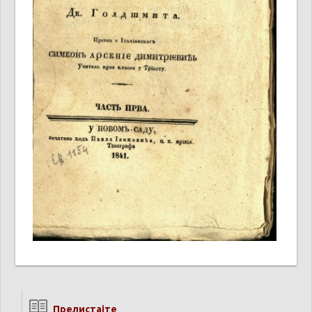
Прелистајте