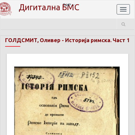
Дигитална БМС
ЋИР
Toggl
naviga
ГОЛДСМИТ, Оливер
-
Историја римска. Част 1