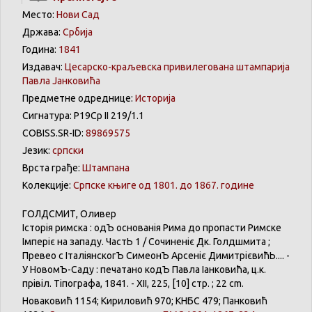
Место:
Нови Сад
Држава:
Србија
Година:
1841
Издавач:
Цесарско-краљевска привилегована штампарија
Павла Јанковића
Предметне одреднице:
Историја
Сигнатура: Р19Ср II 219/1.1
COBISS.SR-ID:
89869575
Језик:
српски
Врста грађе:
Штампана
Колекције:
Српске књиге од 1801. до 1867. године
ГОЛДСМИТ
,
Оливер
Історія
римска
: одЪ
основанія
Рима
до
пропасти
Римске
Імперіє
на
западу
.
ЧастЬ
1 /
Сочиненіє
Дк
.
Голдшмита
;
Превео
с
ІталіянскогЪ
СимеонЪ
Арсеніє
ДимитрієвићЬ
.... -
У
НовомЪ-Саду
:
печатано
кодЪ
Павла
Іанковића
, ц.к.
прівіл
.
Тіпографа
, 1841. - XII, 225, [10] стр. ; 22 cm.
Новаковић
1154;
Кириловић
970;
КНБС
479;
Панковић