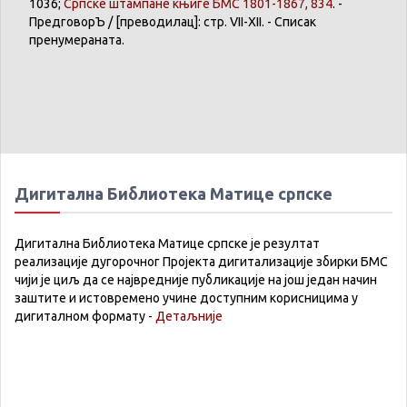
1036;
Српске
штампане
књиге
БМС 1801-1867, 834
. -
ПредговорЪ
/ [
преводилац
]: стр. VII-XII. -
Списак
пренумераната
.
Дигитална Библиотека Матице српске
Дигитална Библиотека Матице српске је резултат
реализације дугорочног Пројекта дигитализације збирки БМС
чији је циљ да се највредније публикације на још један начин
заштите и истовремено учине доступним корисницима у
дигиталном формату -
Детаљније