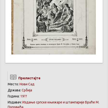
Прелистајте
Место:
Нови Сад
Држава:
Србија
Година:
19??
Издавач:
Издање српске књижаре и штампарије Браће М.
Поповића