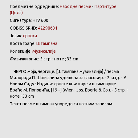
Предметне одреднице:
Народне песме
-
Партитуре
(Цела)
Сигнатура: Н IV 600
COBISS.SR-ID:
42298631
Језик:
српски
Врста грађе:
Штампана
Колекције:
Музикалије
Физички опис: 5 стр. : ноте ; 33 cm
ЧЕРГО
моја
,
чергице
. [
Штампана
музикалија
] /
песма
Милорада
П.
Шапчанина
удешена
за
гласовир
. - 2. изд. - У
Новом
Саду
:
Издање
српске
књижаре
и
штампарије
Браће
М.
Поповића
, [19--] (
Wien
:
Jos
.
Eberle
& Co.). - 5 стр. :
ноте ; 33 cm
Текст
песме
штампан
упоредо
са
нотним
записом
.