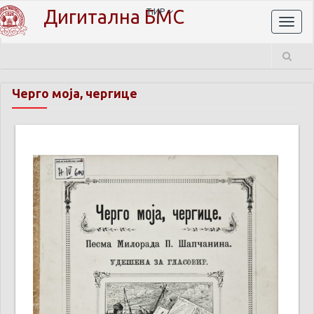
Дигитална БМС
ЋИР
Toggl
naviga
Черго моја, чергице