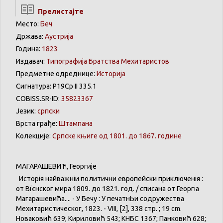
Прелистајте
Место:
Беч
Држава:
Аустрија
Година:
1823
Издавач:
Типографија Братства Мехитаристов
Предметне одреднице:
Историја
Сигнатура: Р19Ср II 335.1
COBISS.SR-ID:
35823367
Језик:
српски
Врста грађе:
Штампана
Колекције:
Српске књиге од 1801. до 1867. године
МАГАРАШЕВИЋ
,
Георгије
Исторія
найважніи
политични
европейски
приключенія
:
от
Вїєнског
мира
1809.
до
1821. год. /
списана
от
Георгіа
Магарашевића
.... - У
Бечу
: У
печатнЬи
содружества
Мехитаристическог
, 1823. - VIII, [2], 338 стр. ; 19 cm.
Новаковић
639;
Кириловић
543;
КНБС
1367;
Панковић
628;