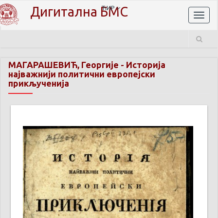
Дигитална БМС
ЋИР
Toggl
naviga
МАГАРАШЕВИЋ, Георгије
-
Историја
најважнији политични европејски
прикљученија