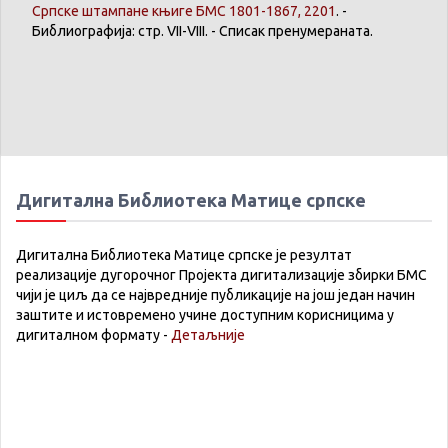
Српске
штампане
књиге
БМС 1801-1867, 2201
. -
Библиографија
: стр. VII-VIII. -
Списак
пренумераната
.
Дигитална Библиотека Матице српске
Дигитална Библиотека Матице српске је резултат
реализације дугорочног Пројекта дигитализације збирки БМС
чији је циљ да се највредније публикације на још један начин
заштите и истовремено учине доступним корисницима у
дигиталном формату -
Детаљније