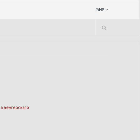
ЋИР
а венгерскаго