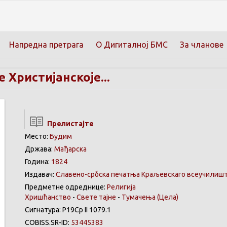
Напредна претрага
О Дигиталној БМС
За чланове
Христијанскоје...
Прелистајте
Место:
Будим
Држава:
Мађарска
Година:
1824
Издавач:
Славено-србска печатња Краљевскаго всеучилишт
Предметне одреднице:
Религија
Хришћанство
-
Свете тајне
-
Тумачења
(Цела)
Сигнатура: Р19Ср II 1079.1
COBISS.SR-ID:
53445383