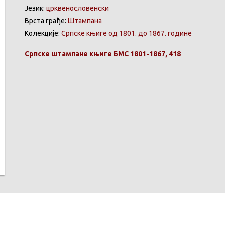
Језик:
црквенословенски
Врста грађе:
Штампана
Колекције:
Српске књиге од 1801. до 1867. године
Српске
штампане
књиге
БМС 1801-1867, 418