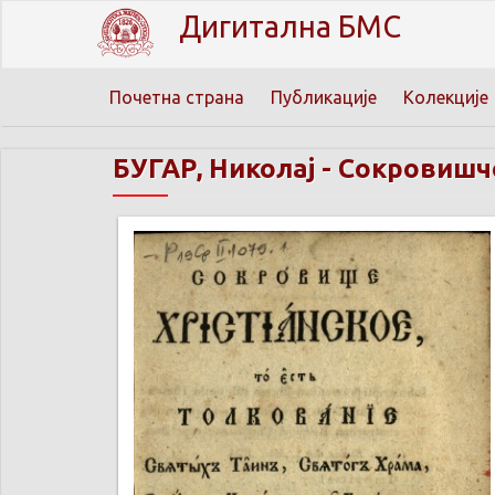
Дигитална БМС
Почетна страна
Публикације
Колекције
БУГАР, Николај
-
Сокровишче 