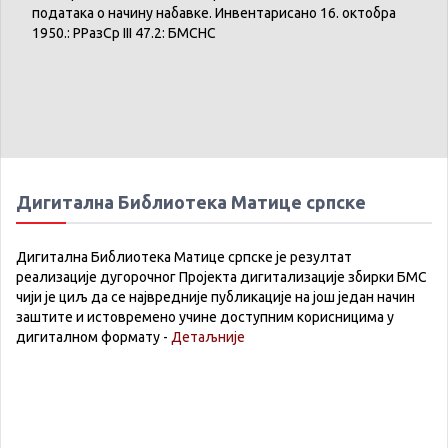
података
о
начину
набавке
.
Инвентарисано
16.
октобра
1950.:
РРазСр
III 47.2:
БМСНС
Дигитална Библиотека Матице српске
Дигитална Библиотека Матице српске је резултат
реализације дугорочног Пројекта дигитализације збирки БМС
чији је циљ да се највредније публикације на још један начин
заштите и истовремено учине доступним корисницима у
дигиталном формату -
Детаљније