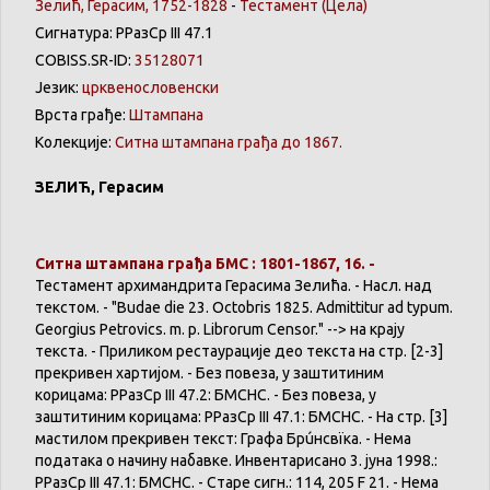
Зелић, Герасим, 1752-1828
-
Тестамент
(Цела)
Сигнатура: РРазСр III 47.1
COBISS.SR-ID:
35128071
Језик:
црквенословенски
Врста грађе:
Штампана
Колекције:
Ситна штампана грађа до 1867.
ЗЕЛИЋ
,
Герасим
Ситна
штампана
грађа
БМС : 1801-1867, 16. -
Тестамент
архимандрита
Герасима
Зелића
. -
Насл
. над
текстом
. - "
Budae
die 23.
Octobris
1825.
Admittitur
ad
typum
.
Georgius
Petrovics
. m. p.
Librorum
Censor." -->
на
крају
текста
. -
Приликом
рестаурације
део
текста
на
стр. [2-3]
прекривен
хартијом
. - Без
повеза
, у
заштитиним
корицама
:
РРазСр
III 47.2:
БМСНС
. - Без
повеза
, у
заштитиним
корицама
:
РРазСр
III 47.1:
БМСНС
. -
На
стр. [3]
мастилом
прекривен
текст
:
Графа
Брúнсвїка
. -
Нема
података
о
начину
набавке
.
Инвентарисано
3.
јуна
1998.:
РРазСр
III 47.1:
БМСНС
. -
Старе
сигн
.: 114, 205 F 21. -
Нема