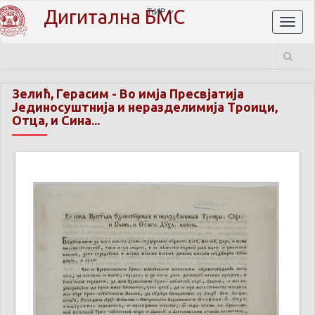
Дигитална БМС
ЋИР
Toggl
naviga
Зелић, Герасим
-
Во имја Пресвјатија
Јединосуштнија и неразделимија Троици,
Отца, и Сина...