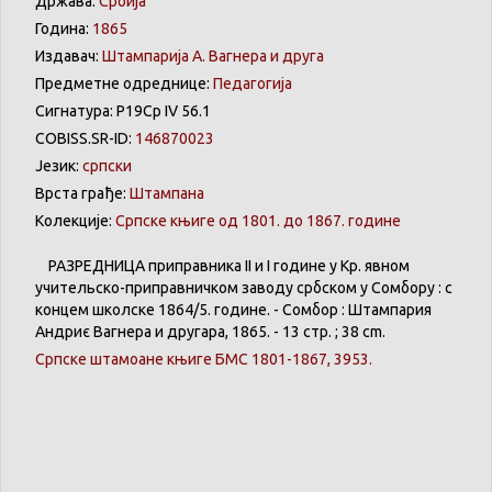
Држава:
Србија
Година:
1865
Издавач:
Штампарија А. Вагнера и друга
Предметне одреднице:
Педагогија
Сигнатура: Р19Ср IV 56.1
COBISS.SR-ID:
146870023
Језик:
српски
Врста грађе:
Штампана
Колекције:
Српске књиге од 1801. до 1867. године
РАЗРЕДНИЦА
приправника
II и I
године
у
Кр
.
явном
учительско-приправничком
заводу
србском
у
Сомбору
: с
концем
школске
1864/5.
године
. -
Сомбор
:
Штампария
Андриє
Вагнера
и
другара
, 1865. - 13 стр. ; 38 cm.
Српске
штамоане
књиге
БМС 1801-1867, 3953.