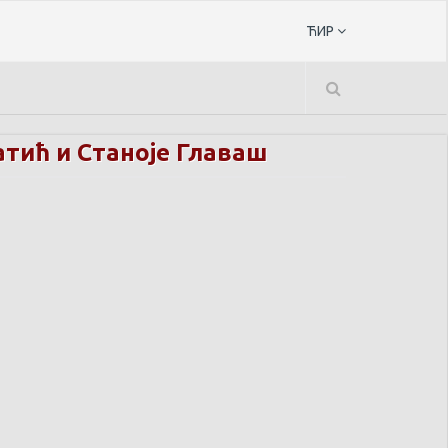
ЋИР
атић и Станоје Главаш