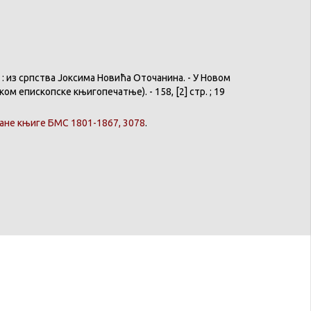
: из српства Јоксима Новића Оточанина. - У Новом
ом епископске књигопечатње). - 158, [2] стр. ; 19
ане књиге БМС 1801-1867, 3078
.