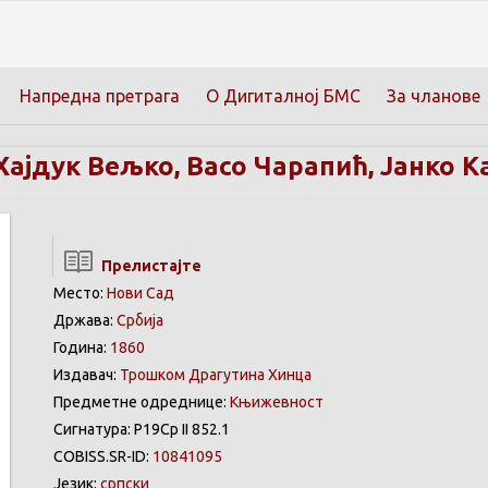
Напредна претрага
О Дигиталној БМС
За чланове
Хајдук Вељко, Васо Чарапић, Јанко К
Прелистајте
Место:
Нови Сад
Држава:
Србија
Година:
1860
Издавач:
Трошком Драгутина Хинца
Предметне одреднице:
Књижевност
Сигнатура: Р19Ср II 852.1
COBISS.SR-ID:
10841095
Језик:
српски