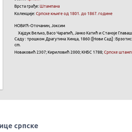
Врста грађе:
Штампана
Колекције:
Српске књиге од 1801. до 1867. године
НОВИЋ-Оточанин, Јоксим
Хајдук Вељко, Васо Чарапић, Јанко Катић и Станоје Главаш 
Саду : трошком Драгутина Хинца, 1860 ([Нови Сад] : Брзотиск
cm.
Новаковић 2307; Кириловић 2000; КНБС 1788;
Српске штамп
ице српске