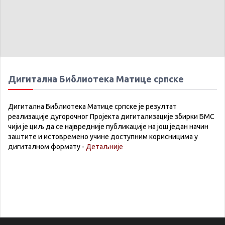
Дигитална Библиотека Матице српске
Дигитална Библиотека Матице српске је резултат
реализације дугорочног Пројекта дигитализације збирки БМС
чији је циљ да се највредније публикације на још један начин
заштите и истовремено учине доступним корисницима у
дигиталном формату -
Детаљније