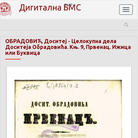
Дигитална БМС
ЋИР
Toggl
naviga
ОБРАДОВИЋ, Доситеј
-
Целокупна дела
Доситеја Обрадовића. Књ. 9, Првенац. Ижица
или Буквица