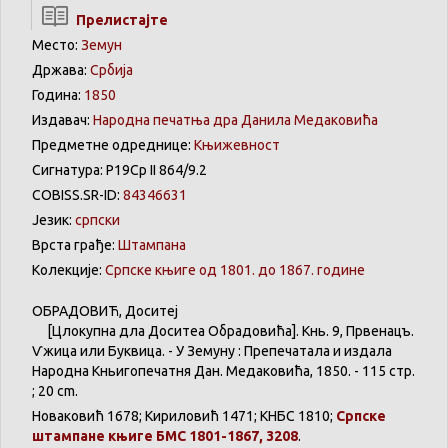
Прелистајте
Место:
Земун
Држава:
Србија
Година:
1850
Издавач:
Народна печатња дра Данила Медаковића
Предметне одреднице:
Књижевност
Сигнатура: Р19Ср II 864/9.2
COBISS.SR-ID:
84346631
Језик:
српски
Врста грађе:
Штампана
Колекције:
Српске књиге од 1801. до 1867. године
ОБРАДОВИЋ, Доситеј
[Цѣлокупна дѣла Доситеа Обрадовића]. Кнь. 9, Првенацъ.
Ѵжица или Буквица. - У Земуну : Препечатала и издала
Народна Кньигопечатня Дан. Медаковића, 1850. - 115 стр.
; 20 cm.
Новаковић 1678; Кириловић 1471; КНБС 1810;
Српске
штампане књиге БМС 1801-1867, 3208
.