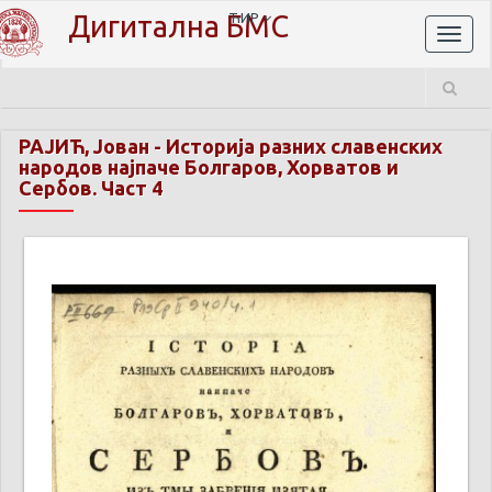
Дигитална БМС
ЋИР
Toggl
naviga
РАЈИЋ, Јован
-
Историја разних славенских
народов најпаче Болгаров, Хорватов и
Сербов. Част 4