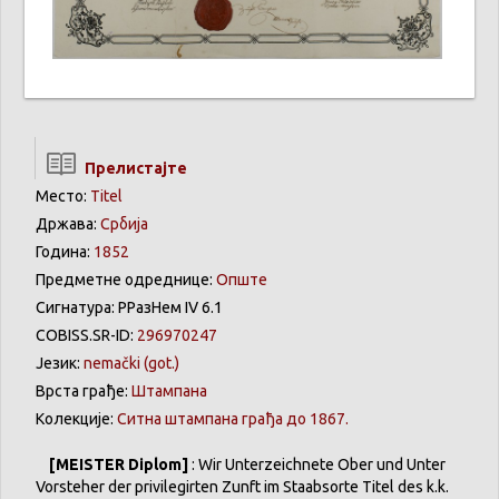
Прелистајте
Место:
Titel
Држава:
Србија
Година:
1852
Предметне одреднице:
Oпште
Сигнатура: РРазНем IV 6.1
COBISS.SR-ID:
296970247
Језик:
nemački (got.)
Врста грађе:
Штампана
Колекције:
Ситна штампана грађа до 1867.
[MEISTER Diplom]
: Wir Unterzeichnete Ober und Unter
Vorsteher der privilegirten Zunft im Staabsorte Titel des k.k.