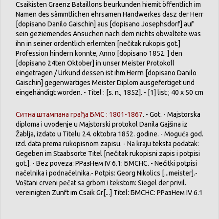
Csaikisten Graenz Bataillons beurkunden hiemit öffentlich im
Namen des sämmtlichen ehrsamen Handwerkes dasz der Herr
[dopisano Danilo Gaischin] aus [dopisano Josephsdorf] auf
sein geziemendes Ansuchen nach dem nichts obwaltete was
ihn in seiner ordentlich erlernten [nečitak rukopis got.]
Profession hindern konnte, Anno [dopisano 1852. ] den
[dopisano 24ten Oktober] in unser Meister Protokoll
eingetragen / Urkund dessen ist ihm Herrn [dopisano Danilo
Gaischin] gegenwärtiges Meister Diplom ausgefertiget und
eingehändigt worden. - Titel : [s. n., 1852]. - [1] list ; 40 x 50 cm
Ситна штампана грађа БМС : 1801-1867
. - Got. - Majstorska
diploma i uvođenje u Majstorski protokol Danila Gajšina iz
Žablja, izdato u Titelu 24. oktobra 1852. godine. - Moguća god.
izd. data prema rukopisnom zapisu. - Na kraju teksta podatak:
Gegeben im Staabsorte Titel [nečitak rukopisni zapis i potpisi
got.]. - Bez poveza: РРазНем IV 6.1: БМСНС. - Nečitki potpisi
načelnika i podnačelnika.- Potpis: Georg Nikolics [...meister].-
Voštani crveni pečat sa grbom i tekstom: Siegel der privil.
vereinigten Zunft im Csaik Gr[...] Titel: БМСНС: РРазНем IV 6.1