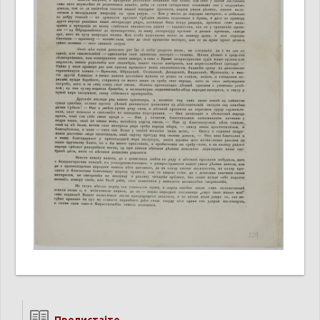
Прелистајте