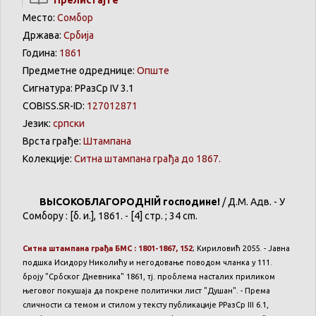
Место:
Сомбор
Држава:
Србија
Година:
1861
Предметне одреднице:
Oпште
Сигнатура: РРазСр IV 3.1
COBISS.SR-ID:
127012871
Језик:
српски
Врста грађе:
Штампана
Колекције:
Ситна штампана грађа до 1867.
ВЫСОКОБЛАГОРОДНІЙ господине!
/ Д.М. Адв. - У
Сомбору : [б. и.], 1861. - [4] стр. ; 34 cm.
Ситна штампана грађа БМС : 1801-1867, 152
; Кириловић 2055. - Јавна
подшка Исидору Николићу и негодовање поводом чланка у 111.
броју "Србског Дневника" 1861, тј. проблема насталих приликом
његовог покушаја да покрене политички лист "Душан". - Према
сличности са темом и стилом у тексту публикације РРазСр III 6.1,