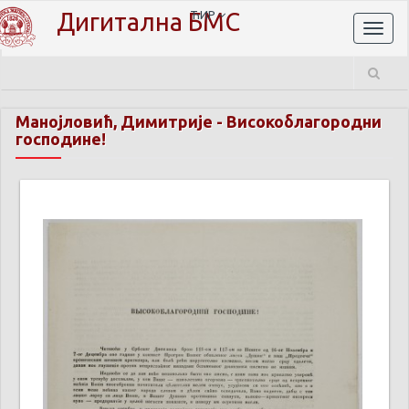
Дигитална БМС
ЋИР
Toggl
naviga
Манојловић, Димитрије
-
Високоблагородни
господине!