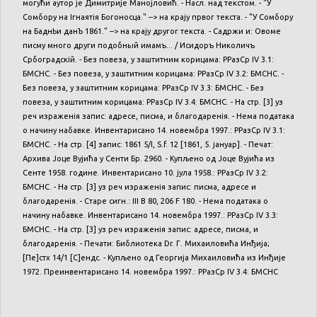
могући аутор је Димитрије Манојловић. - Насл. над текстом. - "У
Сомбору на Ігнаятія Богоносца." --> на крају првог текста. - "У Сомбору
на БаднЬи данЪ 1861." --> на крају другог текста. - Садржи и: Овоме
писму много други подобный имамъ... / Исидоръ Николичъ
Србоградскій. - Без повеза, у заштитним корицама: РРазСр IV 3.1:
БМСНС. - Без повеза, у заштитним корицама: РРазСр IV 3.2: БМСНС. -
Без повеза, у заштитним корицама: РРазСр IV 3.3: БМСНС. - Без
повеза, у заштитним корицама: РРазСр IV 3.4: БМСНС. - На стр. [3] уз
реч израженія запис: адресе, писма, и благодаренія. - Нема података
о начину набавке. Инвентарисано 14. новембра 1997.: РРазСр IV 3.1:
БМСНС. - На стр. [4] запис: 1861 5/I, S.f. 12 [1861, 5. јануар]. - Печат:
Архива Јоце Вујића у Сенти Бр. 2960. - Купљено од Јоце Вујића из
Сенте 1958. године. Инвентарисано 10. јула 1958.: РРазСр IV 3.2:
БМСНС. - На стр. [3] уз реч израженія запис: писма, адресе и
благодаренія. - Старе сигн.: III B 80, 206 F 180. - Нема података о
начину набавке. Инвентарисано 14. новембра 1997.: РРазСр IV 3.3:
БМСНС. - На стр. [3] уз реч израженія запис: адресе, писма, и
благодаренія. - Печати: Библиотека Dr. Г. Михаиловића Инђија;
[Пе]стх 14/1 [С]ендс. - Купљено од Георгија Михаиловића из Инђије
1972. Преинвентарисано 14. новембра 1997.: РРазСр IV 3.4: БМСНС