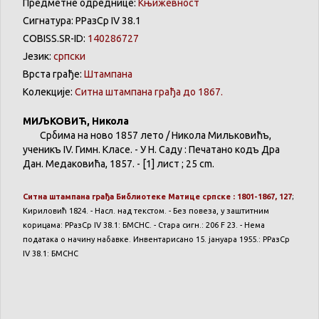
Предметне одреднице:
Књижевност
Сигнатура: РРазСр IV 38.1
COBISS.SR-ID:
140286727
Језик:
српски
Врста грађе:
Штампана
Колекције:
Ситна штампана грађа до 1867.
МИЉКОВИЋ, Никола
Србима на ново 1857 лето / Никола Мильковићъ,
ученикъ IV. Гимн. Класе. - У Н. Саду : Печатано кодъ Дра
Дан. Медаковића, 1857. - [1] лист ; 25 cm.
Ситна штампана грађа Библиотеке Матице српске : 1801-1867, 127
;
Кириловић 1824. - Насл. над текстом. - Без повеза, у заштитним
корицама: РРазСр IV 38.1: БМСНС. - Стара сигн.: 206 F 23. - Нема
података о начину набавке. Инвентарисано 15. јануара 1955.: РРазСр
IV 38.1: БМСНС