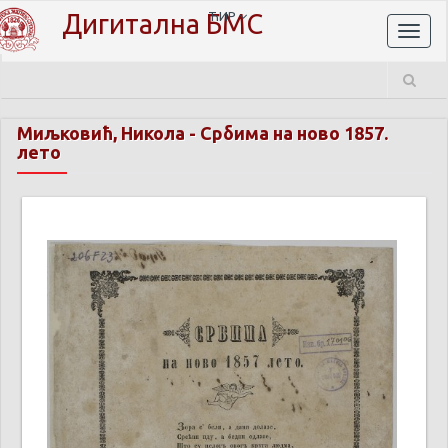
Дигитална БМС
ЋИР
Toggl
naviga
Миљковић, Никола
-
Србима на ново 1857.
лето