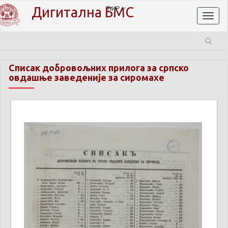
Дигитална БМС
ЋИР
Toggl
naviga
Списак добровољних прилога за српско
овдашње заведеније за сиромахе