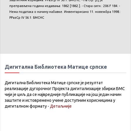
преправљена година издавања: 1862 [1862.]. - Стара сигн.: 206 F 184. -
Нема података о начину набавке. Инвентарисано 11. новембра 1998.:
РРазСр IV 56.1: БМСНС
Дигитална Библиотека Матице српске
Дигитална Библиотека Матице српске је резултат
реализације дугорочног Пројекта дигитализације збирки БМС
чији је циљ да се највредније публикације на још један начин
заштите и истовремено учине доступним корисницима у
дигиталном формату -
Детаљније