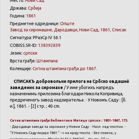
Место:
Нови Сад
Држава:
Србија
Година:
1861
Предметне одреднице:
Oпште
Завод за сиромашне, Дародавци, Нови Сад, 1861, Списак
Сигнатура: РРазСр IV 56.1
COBISS.SR-ID:
138392839
Језик:
српски
Врста грађе:
Штампана
Колекције:
Ситна штампана грађа до 1867.
СПИСАКЪ добровольни прилога на Србско овдашнě
заведениє за сиромахе
/ У име убогихъ напредъ
назначенимъ прилозима благодари Никола Копривица,
предреченогъ завод надзирательа. - У Новомъ Саду : [б.
и.], 1861. - [2] стр. ; 40 cm.
Ситна штампана грађа Библиотеке Матице српске : 1801-1867, 173.
- Дародавци завода за сиромахе у Новом Саду. - Насл. над текстом. -
"У Новомъ Саду януара 1861." --> на крају текста. - Без повеза, у
заштитним корицама: РРазСр IV 56.1: БМСНС. - На стр. [2] је