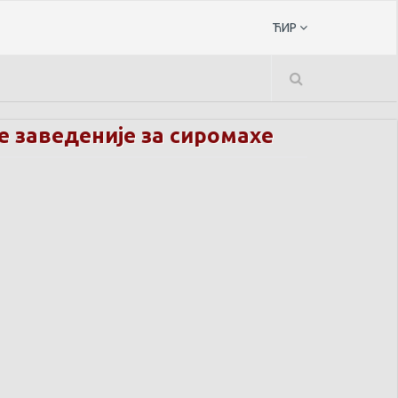
ЋИР
 заведеније за сиромахе