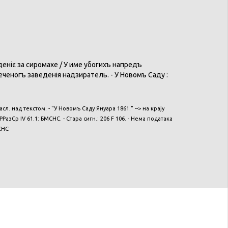
іє за сиромахе / У име убогихъ напредъ
еногъ заведенія надзиратель. - У Новомъ Саду :
Насл. над текстом. - "У Новомъ Саду Януара 1861." --> на крају
азСр IV 61.1: БМСНС. - Стара сигн.: 206 F 106. - Нема података
СНС