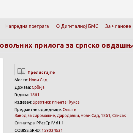
Напредна претрага
О Дигиталној БМС
За чланове
овољних прилога за српско овдашње
Прелистајте
Место:
Нови Сад
Држава:
Србија
Година:
1861
Издавач:
Брзотиск Игњата Фукса
Предметне одреднице:
Oпште
Завод за сиромашне, Дародавци, Нови Сад, 1861, Списак
Сигнатура: РРазСр IV 61.1
COBISS.SR-ID:
159034631