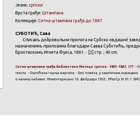
Језик:
српски
Врста грађе:
Штампана
Колекције:
Ситна штампана грађа до 1867.
СУБОТИЋ, Сава
Списакъ добровольни прилога на Србско овдашнě заведен
назначенимъ прилозима благодари Савва Суботићъ, предреч
Брзотискомъ Игнята Фукса, 1861. - [2] стр. ; 40 cm.
Ситна штампана грађа Библиотеке Матице српске : 1801-1867, 177
. - 
текста. - Оштећена горња маргина. - Без повеза, у заштитним корицама: РР
о начину набавке. Инвентарисано 16. фебруара 1955.: РРазСр IV 61.1: БМ