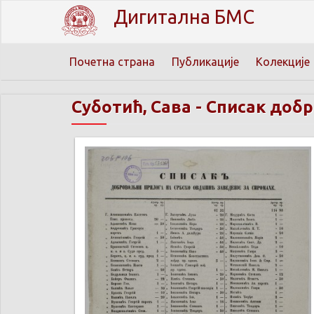
Дигитална БМС
Почетна страна
Публикације
Колекције
Суботић, Сава
-
Списак добр