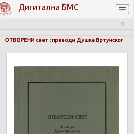
Дигитална БМС
ЋИР
Toggl
naviga
ОТВОРЕНИ свет : преводи Душка Вртунског