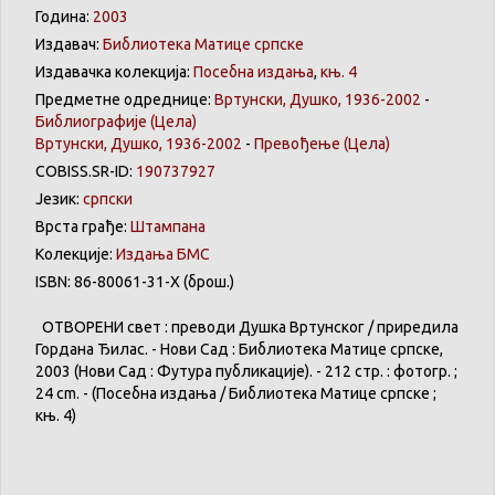
Година:
2003
Издавач:
Библиотека Матице српске
Издавачка колекција:
Посебна издања
,
књ. 4
Предметне одреднице:
Вртунски, Душко, 1936-2002
-
Библиографије
(Цела)
Вртунски, Душко, 1936-2002
-
Превођење
(Цела)
COBISS.SR-ID:
190737927
Језик:
српски
Врста грађе:
Штампана
Колекције:
Издања БМС
ISBN: 86-80061-31-X (брош.)
ОТВОРЕНИ свет : преводи Душка Вртунског / приредила
Гордана Ђилас. - Нови Сад : Библиотека Матице српске,
2003 (Нови Сад : Футура публикације). - 212 стр. : фотогр. ;
24 cm. - (Посебна издања / Библиотека Матице српске ;
књ. 4)