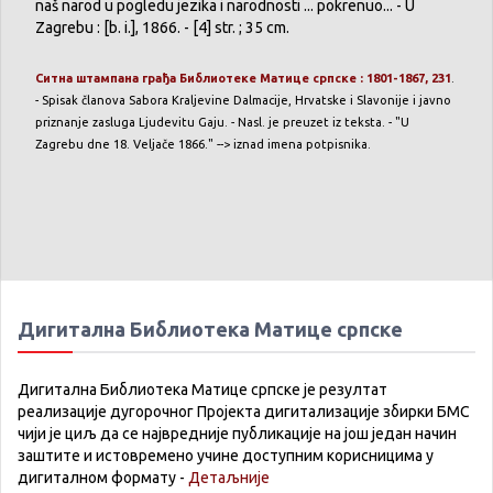
naš narod u pogledu jezika i narodnosti ... pokrenuo... - U
Zagrebu : [b. i.], 1866. - [4] str. ; 35 cm.
Ситна штампана грађа Библиотеке Матице српске : 1801-1867, 231
.
- Spisak članova Sabora Kraljevine Dalmacije, Hrvatske i Slavonije i javno
priznanje zasluga Ljudevitu Gaju. - Nasl. je preuzet iz teksta. - "U
Zagrebu dne 18. Veljače 1866." --> iznad imena potpisnika.
Дигитална Библиотека Матице српске
Дигитална Библиотека Матице српске је резултат
реализације дугорочног Пројекта дигитализације збирки БМС
чији је циљ да се највредније публикације на још један начин
заштите и истовремено учине доступним корисницима у
дигиталном формату -
Детаљније