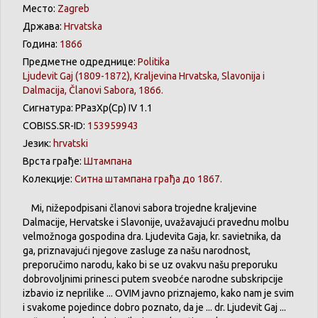
Место:
Zagreb
Држава:
Hrvatska
Година:
1866
Предметне одреднице:
Politika
Ljudevit Gaj (1809-1872), Kraljevina Hrvatska, Slavonija i
Dalmacija, Članovi Sabora, 1866.
Сигнатура: РРазХр(Ср) IV 1.1
COBISS.SR-ID:
153959943
Језик:
hrvatski
Врста грађе:
Штампана
Колекције:
Ситна штампана грађа до 1867.
Mi, nižepodpisani članovi sabora trojedne kraljevine
Dalmacije, Hervatske i Slavonije, uvažavajući pravednu molbu
velmožnoga gospodina dra. Ljudevita Gaja, kr. savietnika, da
ga, priznavajući njegove zasluge za našu narodnost,
preporučimo narodu, kako bi se uz ovakvu našu preporuku
dobrovoljnimi prinesci putem sveobće narodne subskripcije
izbavio iz neprilike ... OVIM javno priznajemo, kako nam je svim
i svakome pojedince dobro poznato, da je ... dr. Ljudevit Gaj ...