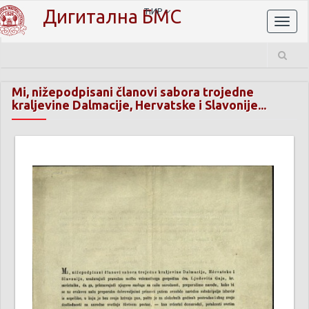
Дигитална БМС
ЋИР
Toggl
naviga
Mi, nižepodpisani članovi sabora trojedne
kraljevine Dalmacije, Hervatske i Slavonije...