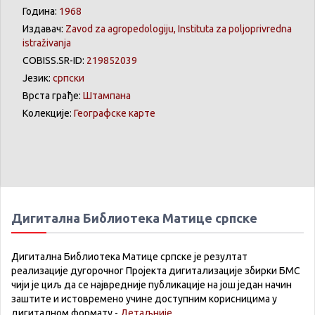
Година:
1968
Издавач:
Zavod za agropedologiju, Instituta za poljoprivredna
istraživanja
COBISS.SR-ID:
219852039
Језик:
српски
Врста грађе:
Штампана
Колекције:
Географске карте
Дигитална Библиотека Матице српске
Дигитална Библиотека Матице српске је резултат
реализације дугорочног Пројекта дигитализације збирки БМС
чији је циљ да се највредније публикације на још један начин
заштите и истовремено учине доступним корисницима у
дигиталном формату -
Детаљније