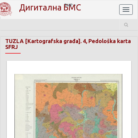
Дигитална БМС
ЋИР
Toggl
naviga
TUZLA [Kartografska građa]. 4, Pedološka karta
SFRJ