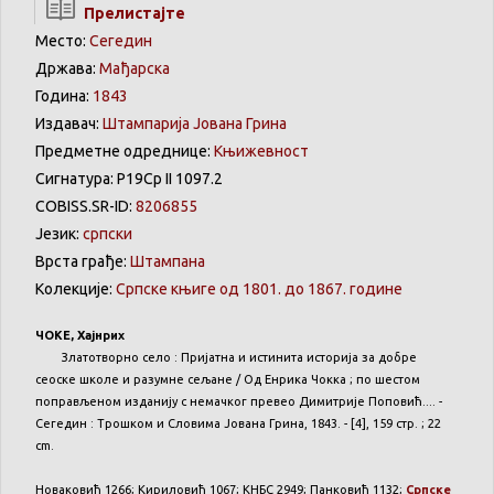
Прелистајте
Место:
Сегедин
Држава:
Мађарска
Година:
1843
Издавач:
Штампарија Јована Грина
Предметне одреднице:
Књижевност
Сигнатура: Р19Ср II 1097.2
COBISS.SR-ID:
8206855
Језик:
српски
Врста грађе:
Штампана
Колекције:
Српске књиге од 1801. до 1867. године
ЧОКЕ, Хајнрих
Златотворно село : Пријатна и истинита историја за добре
сеоске школе и разумне сељане / Од Енрика Чокка ; по шестом
поправљеном изданију с немачког превео Димитрије Поповић.... -
Сегедин : Трошком и Словима Јована Грина, 1843. - [4], 159 стр. ; 22
cm.
Новаковић 1266; Кириловић 1067; КНБС 2949; Панковић 1132;
Српске