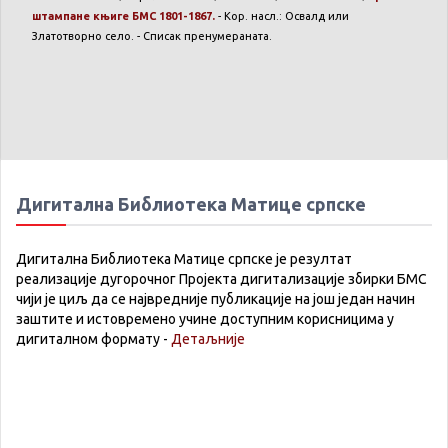
штампане књиге БМС 1801-1867.
- Кор. насл.: Освалд или
Златотворно село. - Списак пренумераната.
Дигитална Библиотека Матице српске
Дигитална Библиотека Матице српске је резултат
реализације дугорочног Пројекта дигитализације збирки БМС
чији је циљ да се највредније публикације на још један начин
заштите и истовремено учине доступним корисницима у
дигиталном формату -
Детаљније