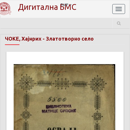
Дигитална БМС
ЋИР
Toggl
naviga
ЧОКЕ, Хајнрих
-
Златотворно село