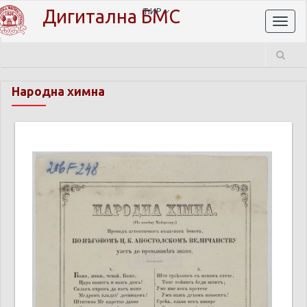
Дигитална БМС
ЋИР
Toggl
naviga
Народна химна