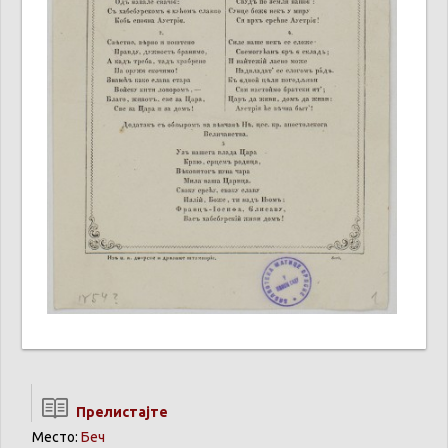
Прелистајте
Место:
Беч