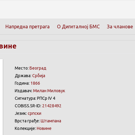
Напредна претрага
О Дигиталној БМС
За чланове
вине
Место:
Београд
Држава:
Србија
Година:
1866
Издавач:
Милан Миловук
Сигнатура: РПСр IV 4
COBISS.SR-ID:
21428492
Језик:
српски
Врста грађе:
Штампана
Колекције:
Новине