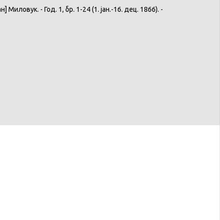
овук. - Год. 1, бр. 1-24 (1. јан.-16. дец. 1866). -