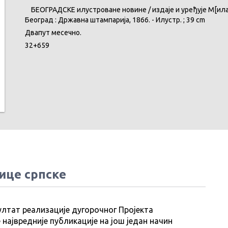
БЕОГРАДСКЕ илустроване новине / издаје и уређује М[илан] Мил
Београд : Државна штампарија, 1866. - Илустр. ; 39 cm
Двапут месечно.
32+659
ице српске
ултат реализације дугорочног Пројекта
 највредније публикације на још један начин