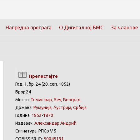
Напредна претрага
О Дигиталној БМС
За чланове
Прелистајте
Год. 1, бр. 24 (20. сеп. 1852)
Број: 24
Место:
Темишвар, Беч, Београд
Држава:
Румунија, Аустрија, Србија
Година:
1852-1870
Издавач:
Александар Андрић
Сигнатура: РПСр V 5
COBISS.SR-ID:
50045191