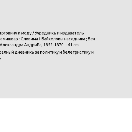
говину и моду / Учредникъ и издаватель
 Темишвар : Словима І. Байхеловы наслѣдника ; Беч :
Александра Андрића, 1852-1870. - 41 cm.
тралный дневникъ за политику и белетристику и
ъ