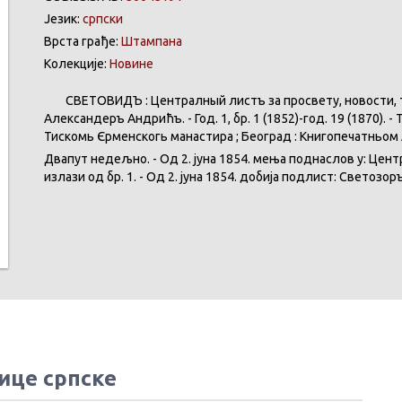
Језик:
српски
Врста грађе:
Штампана
Колекције:
Новине
СВЕТОВИДЪ : Централный листъ за просвету, новости, тр
Александеръ Андрићъ. - Год. 1, бр. 1 (1852)-год. 19 (1870). -
Тискомь Єрменскогь манастира ; Београд : Книгопечатньом 
Двапут недељно. - Од 2. јуна 1854. мења поднаслов у: Цен
излази од бр. 1. - Од 2. јуна 1854. добија подлист: Светозор
ице српске