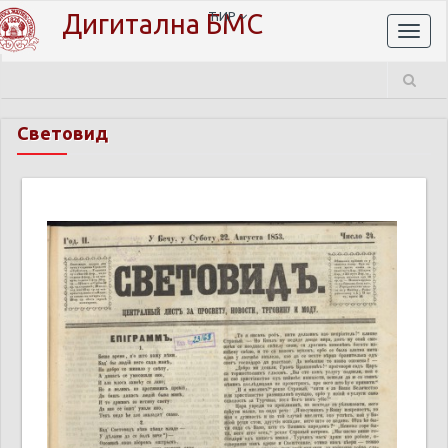
Дигитална БМС
ЋИР
Toggl
naviga
Световид