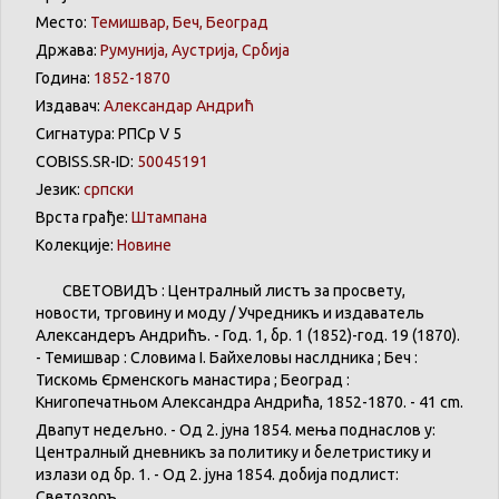
Место:
Темишвар, Беч, Београд
Држава:
Румунија, Аустрија, Србија
Година:
1852-1870
Издавач:
Александар Андрић
Сигнатура: РПСр V 5
COBISS.SR-ID:
50045191
Језик:
српски
Врста грађе:
Штампана
Колекције:
Новине
СВЕТОВИДЪ : Централный листъ за просвету,
новости, трговину и моду / Учредникъ и издаватель
Александеръ Андрићъ. - Год. 1, бр. 1 (1852)-год. 19 (1870).
- Темишвар : Словима І. Байхеловы наслѣдника ; Беч :
Тискомь Єрменскогь манастира ; Београд :
Книгопечатньом Александра Андрића, 1852-1870. - 41 cm.
Двапут недељно. - Од 2. јуна 1854. мења поднаслов у:
Централный дневникъ за политику и белетристику и
излази од бр. 1. - Од 2. јуна 1854. добија подлист:
Светозоръ