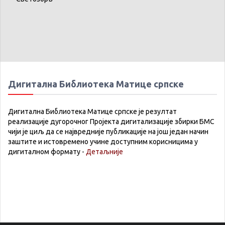
Дигитална Библиотека Матице српске
Дигитална Библиотека Матице српске је резултат
реализације дугорочног Пројекта дигитализације збирки БМС
чији је циљ да се највредније публикације на још један начин
заштите и истовремено учине доступним корисницима у
дигиталном формату -
Детаљније