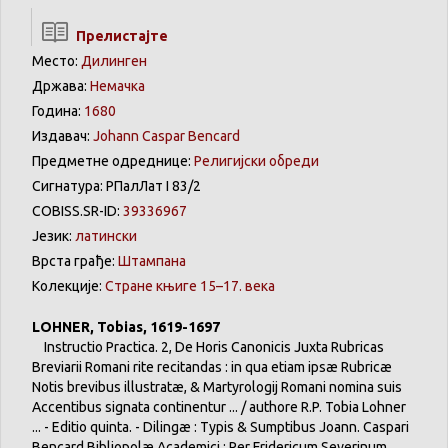
Прелистајте
Место:
Дилинген
Држава:
Немачка
Година:
1680
Издавач:
Johann Caspar Bencard
Предметне одреднице:
Религијски обреди
Сигнатура: РПалЛат I 83/2
COBISS.SR-ID:
39336967
Језик:
латински
Врста грађе:
Штампана
Колекције:
Стране књиге 15–17. века
LOHNER, Tobias, 1619-1697
Instructio Practica. 2, De Horis Canonicis Juxta Rubricas
Breviarii Romani rite recitandas : in qua etiam ipsæ Rubricæ
Notis brevibus illustratæ, & Martyrologij Romani nomina suis
Accentibus signata continentur ... / authore R.P. Tobia Lohner
... - Editio quinta. - Dilingæ : Typis & Sumptibus Joann. Caspari
Bencard Bibliopolæ Academici : Per Fridericum Severinum