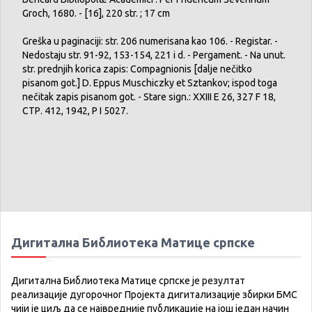
Groch, 1680. - [16], 220 str. ; 17 cm
Greška u paginaciji: str. 206 numerisana kao 106. - Registar. -
Nedostaju str. 91-92, 153-154, 221 i d. - Pergament. - Na unut.
str. prednjih korica zapis: Compagnionis [dalje nečitko
pisanom got.] D. Eppus Muschiczky et Sztankov; ispod toga
nečitak zapis pisanom got. - Stare sign.: XXIII E 26, 327 F 18,
СТР. 412, 1942, Р I 5027.
Дигитална Библиотека Матице српске
Дигитална Библиотека Матице српске је резултат
реализације дугорочног Пројекта дигитализације збирки БМС
чији је циљ да се највредније публикације на још један начин