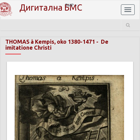
Дигитална БМС
ЋИР
Toggl
naviga
THOMAS à Kempis, oko 1380-1471
-
De
imitatione Christi