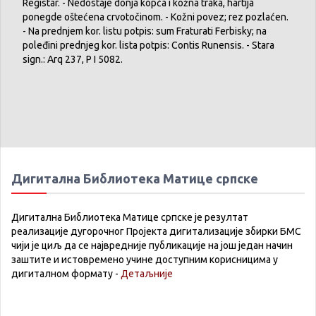
Registar. - Nedostaje donja kopča i kožna traka, hartija
ponegde oštećena crvotočinom. - Kožni povez; rez pozlaćen.
- Na prednjem kor. listu potpis: sum Fraturati Ferbisky; na
poleđini prednjeg kor. lista potpis: Contis Runensis. - Stara
sign.: Arq 237, Р I 5082.
Дигитална Библиотека Матице српске
Дигитална Библиотека Матице српске је резултат
реализације дугорочног Пројекта дигитализације збирки БМС
чији је циљ да се највредније публикације на још један начин
заштите и истовремено учине доступним корисницима у
дигиталном формату -
Детаљније