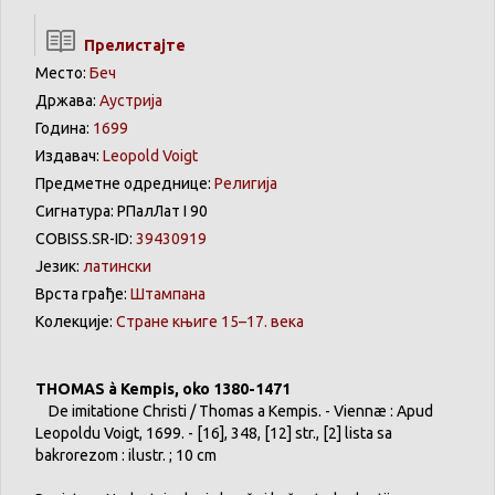
Прелистајте
Место:
Беч
Држава:
Аустрија
Година:
1699
Издавач:
Leopold Voigt
Предметне одреднице:
Религија
Сигнатура: РПалЛат I 90
COBISS.SR-ID:
39430919
Језик:
латински
Врста грађе:
Штампана
Колекције:
Стране књиге 15–17. века
THOMAS à Kempis, oko 1380-1471
De imitatione Christi / Thomas a Kempis. - Viennæ : Apud
Leopoldu Voigt, 1699. - [16], 348, [12] str., [2] lista sa
bakrorezom : ilustr. ; 10 cm