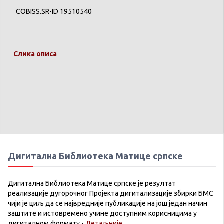
COBISS.SR-ID 19510540
Слика описа
Дигитална Библиотека Матице српске
Дигитална Библиотека Матице српске је резултат
реализације дугорочног Пројекта дигитализације збирки БМС
чији је циљ да се највредније публикације на још један начин
заштите и истовремено учине доступним корисницима у
дигиталном формату -
Детаљније