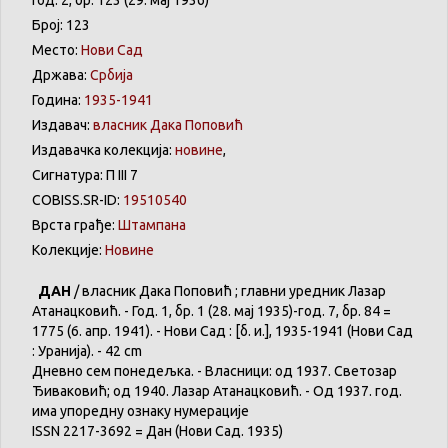
Број: 123
Место:
Нови Сад
Држава:
Србија
Година:
1935-1941
Издавач:
власник Дака Поповић
Издавачка колекција:
новине
,
Сигнатура: П III 7
COBISS.SR-ID:
19510540
Врста грађе:
Штампана
Колекције:
Новине
ДАН
/ власник Дака Поповић ; главни уредник Лазар
Атанацковић. - Год. 1, бр. 1 (28. мај 1935)-год. 7, бр. 84 =
1775 (6. апр. 1941). - Нови Сад : [б. и.], 1935-1941 (Нови Сад
: Уранија). - 42 cm
Дневно сем понедељка. - Власници: од 1937. Светозар
Ђиваковић; од 1940. Лазар Атанацковић. - Од 1937. год.
има упоредну ознаку нумерације
ISSN 2217-3692 = Дан (Нови Сад. 1935)