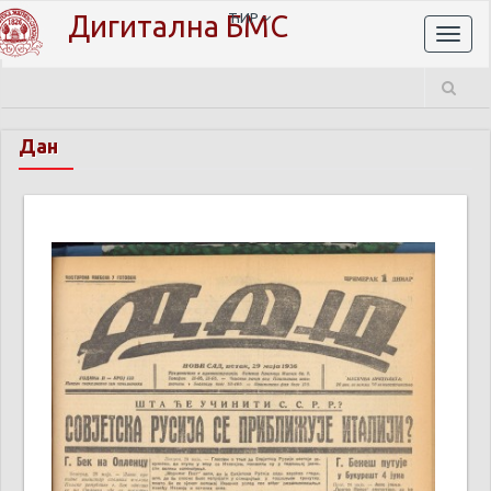
Дигитална БМС
ЋИР
Toggl
naviga
Дан