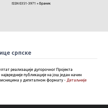
ISSN 0351-3971 = Браник
ице српске
ултат реализације дугорочног Пројекта
 највредније публикације на још један начин
рисницима у дигиталном формату -
Детаљније