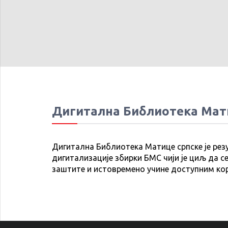
Дигитална Библиотека Мат
Дигитална Библиотека Матице српске је рез
дигитализације збирки БМС чији је циљ да се
заштите и истовремено учине доступним ко