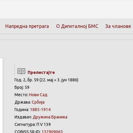
Напредна претрага
О Дигиталној БМС
За чланове
Прелистајте
Год. 2, бр. 59 (22. мај = 3. јун 1886)
Број: 59
Место:
Нови Сад
Држава:
Србија
Година:
1885-1914
Издавач:
Дружина Браника
Сигнатура: П V 139
COBISS.SR-ID:
132909063