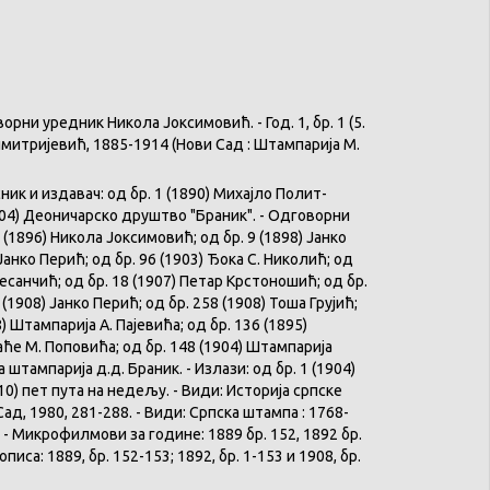
и уредник Никола Јоксимовић. - Год. 1, бр. 1 (5.
а Димитријевић, 1885-1914 (Нови Сад : Штампарија М.
ик и издавач: од бр. 1 (1890) Михајло Полит-
1904) Деоничарско друштво "Браник". - Одговорни
 (1896) Никола Јоксимовић; од бр. 9 (1898) Јанко
Јанко Перић; од бр. 96 (1903) Ђока С. Николић; од
Десанчић; од бр. 18 (1907) Петар Крстоношић; од бр.
 (1908) Јанко Перић; од бр. 258 (1908) Тоша Грујић;
) Штампарија А. Пајевића; од бр. 136 (1895)
ће М. Поповића; од бр. 148 (1904) Штампарија
штампарија д.д. Браник. - Излази: од бр. 1 (1904)
10) пет пута на недељу. - Види: Историја српске
Сад, 1980, 281-288. - Види: Српска штампа : 1768-
 - Микрофилмови за године: 1889 бр. 152, 1892 бр.
описа: 1889, бр. 152-153; 1892, бр. 1-153 и 1908, бр.