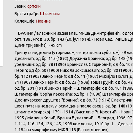
Језик:
српски
Врста грађе:
Штампана
Колекције:
Новине
БРАНИК / власник и издавалац Миша Димитријевић ; одговорн
окт. 1885)-год. 30, бр. 143 (20. јул 1914). - Нови Сад : Миш
Димитријевића). - 49 cm
Три пута недељно (уторником, четвртком и суботом). - Власн
Десанчић; од бр. 115 (1892) Дружина Браника; од бр. 148 (
уредници: од бр. 78 (1896) Бранислав Стојановић; од бр. 103
Перић; од бр. 50 (1900) Никола Јоксимовић; од бр. 80 (1900) 
бр. 112 (1903) Јанко Перић; од бр. 11 (1907) Михајло Полит 
71 (1907) Јанко Перић; од бр. 23 (1908) Тоша Грујић; од бр. 42
од бр. 201 (1910) Јанко Перић. - Штампарије: од бр. 101 (1888
Штампарија Ђорђа Ивковића; од бр. 1 (1896) Штампарија Бра
Деоничарског друштва "Браник"; од бр. 72 (1914) Електрична 
шест пута на недељу, осим дана после свеца; од бр. 148 (19
штампе у Угарској : 1791-1914 / Василије Ђ. Крестић. - Нови 
1995 / Милица Кисић, Бранка Булатовић. - Београд, 1996, 97.
1-114, 116-124, 126, 145, 1908 комлетна, 1910 бр. 1. - Део час
1-184 на микрофилму МФЛ 118 (Ратни дневник)