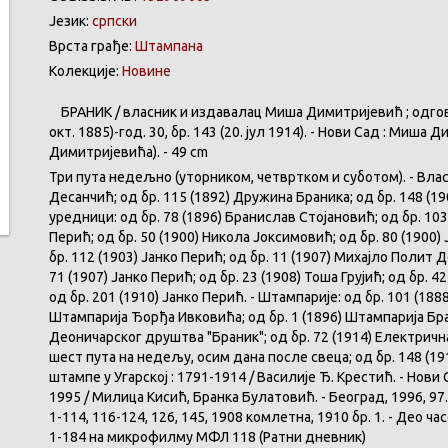
Језик:
српски
Врста грађе:
Штампана
Колекције:
Новине
БРАНИК / власник и издавалац Миша Димитријевић ; одговорн
окт. 1885)-год. 30, бр. 143 (20. јул 1914). - Нови Сад : Миш
Димитријевића). - 49 cm
Три пута недељно (уторником, четвртком и суботом). - Власн
Десанчић; од бр. 115 (1892) Дружина Браника; од бр. 148 (
уредници: од бр. 78 (1896) Бранислав Стојановић; од бр. 103
Перић; од бр. 50 (1900) Никола Јоксимовић; од бр. 80 (1900) 
бр. 112 (1903) Јанко Перић; од бр. 11 (1907) Михајло Полит 
71 (1907) Јанко Перић; од бр. 23 (1908) Тоша Грујић; од бр. 42
од бр. 201 (1910) Јанко Перић. - Штампарије: од бр. 101 (1888
Штампарија Ђорђа Ивковића; од бр. 1 (1896) Штампарија Бра
Деоничарског друштва "Браник"; од бр. 72 (1914) Електрична 
шест пута на недељу, осим дана после свеца; од бр. 148 (19
штампе у Угарској : 1791-1914 / Василије Ђ. Крестић. - Нови 
1995 / Милица Кисић, Бранка Булатовић. - Београд, 1996, 97.
1-114, 116-124, 126, 145, 1908 комлетна, 1910 бр. 1. - Део час
1-184 на микрофилму МФЛ 118 (Ратни дневник)