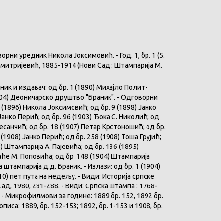
и уредник Никола Јоксимовић. - Год. 1, бр. 1 (5.
а Димитријевић, 1885-1914 (Нови Сад : Штампарија М.
ик и издавач: од бр. 1 (1890) Михајло Полит-
1904) Деоничарско друштво "Браник". - Одговорни
 (1896) Никола Јоксимовић; од бр. 9 (1898) Јанко
Јанко Перић; од бр. 96 (1903) Ђока С. Николић; од
Десанчић; од бр. 18 (1907) Петар Крстоношић; од бр.
 (1908) Јанко Перић; од бр. 258 (1908) Тоша Грујић;
) Штампарија А. Пајевића; од бр. 136 (1895)
ће М. Поповића; од бр. 148 (1904) Штампарија
штампарија д.д. Браник. - Излази: од бр. 1 (1904)
10) пет пута на недељу. - Види: Историја српске
Сад, 1980, 281-288. - Види: Српска штампа : 1768-
 - Микрофилмови за године: 1889 бр. 152, 1892 бр.
описа: 1889, бр. 152-153; 1892, бр. 1-153 и 1908, бр.