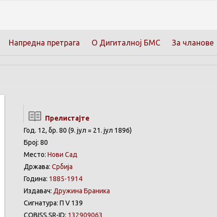
Напредна претрага
О Дигиталној БМС
За чланове
Прелистајте
Год. 12, бр. 80 (9. јул = 21. јул 1896)
Број: 80
Место:
Нови Сад
Држава:
Србија
Година:
1885-1914
Издавач:
Дружина Браника
Сигнатура: П V 139
COBISS.SR-ID:
132909063