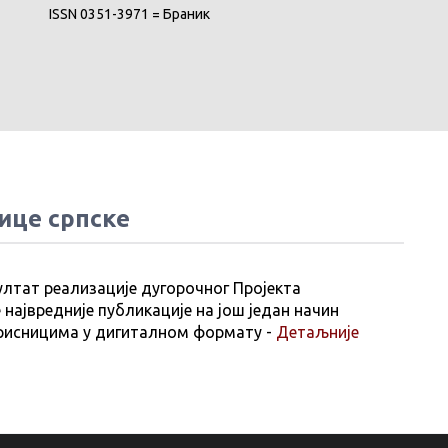
ISSN 0351-3971 = Браник
ице српске
ултат реализације дугорочног Пројекта
 највредније публикације на још један начин
рисницима у дигиталном формату -
Детаљније