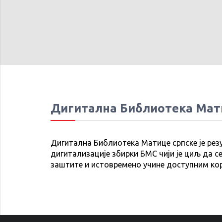
Дигитална Библиотека Мат
Дигитална Библиотека Матице српске је рез
дигитализације збирки БМС чији је циљ да се
заштите и истовремено учине доступним ко