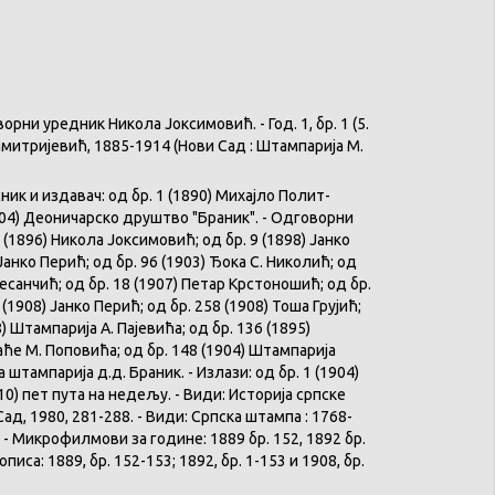
и уредник Никола Јоксимовић. - Год. 1, бр. 1 (5.
а Димитријевић, 1885-1914 (Нови Сад : Штампарија М.
ик и издавач: од бр. 1 (1890) Михајло Полит-
1904) Деоничарско друштво "Браник". - Одговорни
 (1896) Никола Јоксимовић; од бр. 9 (1898) Јанко
Јанко Перић; од бр. 96 (1903) Ђока С. Николић; од
Десанчић; од бр. 18 (1907) Петар Крстоношић; од бр.
 (1908) Јанко Перић; од бр. 258 (1908) Тоша Грујић;
) Штампарија А. Пајевића; од бр. 136 (1895)
ће М. Поповића; од бр. 148 (1904) Штампарија
штампарија д.д. Браник. - Излази: од бр. 1 (1904)
10) пет пута на недељу. - Види: Историја српске
Сад, 1980, 281-288. - Види: Српска штампа : 1768-
 - Микрофилмови за године: 1889 бр. 152, 1892 бр.
описа: 1889, бр. 152-153; 1892, бр. 1-153 и 1908, бр.