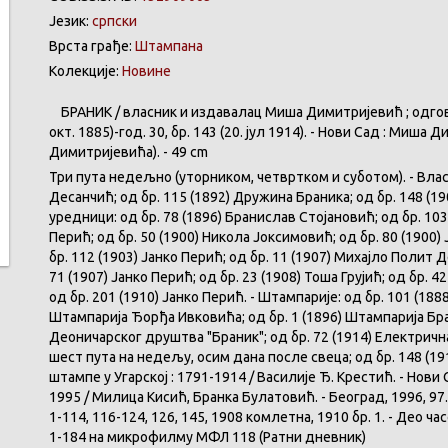
Језик:
српски
Врста грађе:
Штампана
Колекције:
Новине
БРАНИК / власник и издавалац Миша Димитријевић ; одговорн
окт. 1885)-год. 30, бр. 143 (20. јул 1914). - Нови Сад : Миш
Димитријевића). - 49 cm
Три пута недељно (уторником, четвртком и суботом). - Власн
Десанчић; од бр. 115 (1892) Дружина Браника; од бр. 148 (
уредници: од бр. 78 (1896) Бранислав Стојановић; од бр. 103
Перић; од бр. 50 (1900) Никола Јоксимовић; од бр. 80 (1900) 
бр. 112 (1903) Јанко Перић; од бр. 11 (1907) Михајло Полит 
71 (1907) Јанко Перић; од бр. 23 (1908) Тоша Грујић; од бр. 42
од бр. 201 (1910) Јанко Перић. - Штампарије: од бр. 101 (1888
Штампарија Ђорђа Ивковића; од бр. 1 (1896) Штампарија Бра
Деоничарског друштва "Браник"; од бр. 72 (1914) Електрична 
шест пута на недељу, осим дана после свеца; од бр. 148 (19
штампе у Угарској : 1791-1914 / Василије Ђ. Крестић. - Нови 
1995 / Милица Кисић, Бранка Булатовић. - Београд, 1996, 97.
1-114, 116-124, 126, 145, 1908 комлетна, 1910 бр. 1. - Део час
1-184 на микрофилму МФЛ 118 (Ратни дневник)