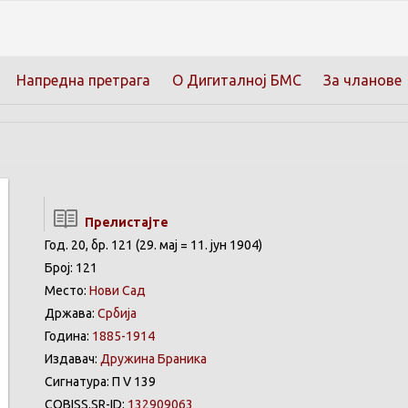
Напредна претрага
О Дигиталној БМС
За чланове
Прелистајте
Год. 20, бр. 121 (29. мај = 11. јун 1904)
Број: 121
Место:
Нови Сад
Држава:
Србија
Година:
1885-1914
Издавач:
Дружина Браника
Сигнатура: П V 139
COBISS.SR-ID:
132909063