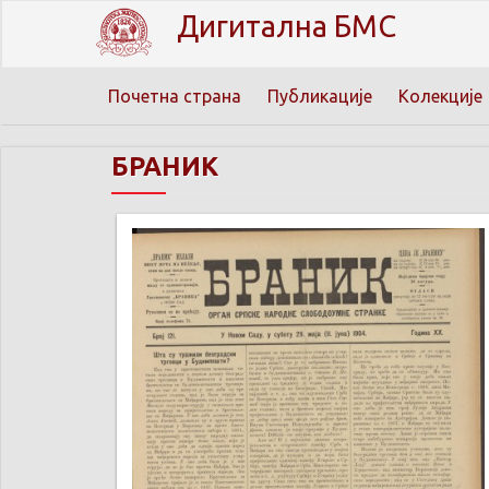
Дигитална БМС
Почетна страна
Публикације
Колекције
БРАНИК