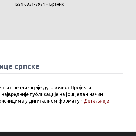
ISSN 0351-3971 = Браник
ице српске
ултат реализације дугорочног Пројекта
 највредније публикације на још један начин
рисницима у дигиталном формату -
Детаљније