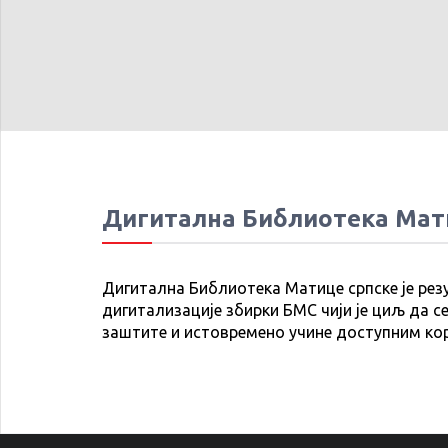
Дигитална Библиотека Мат
Дигитална Библиотека Матице српске је рез
дигитализације збирки БМС чији је циљ да се
заштите и истовремено учине доступним ко