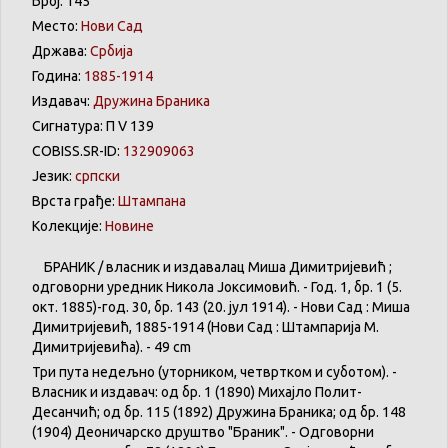
Број: 145
Место:
Нови Сад
Држава:
Србија
Година:
1885-1914
Издавач:
Дружина Браника
Сигнатура: П V 139
COBISS.SR-ID:
132909063
Језик:
српски
Врста грађе:
Штампана
Колекције:
Новине
БРАНИК / власник и издавалац Миша Димитријевић ;
одговорни уредник Никола Јоксимовић. - Год. 1, бр. 1 (5.
окт. 1885)-год. 30, бр. 143 (20. јул 1914). - Нови Сад : Миша
Димитријевић, 1885-1914 (Нови Сад : Штампарија М.
Димитријевића). - 49 cm
Три пута недељно (уторником, четвртком и суботом). -
Власник и издавач: од бр. 1 (1890) Михајло Полит-
Десанчић; од бр. 115 (1892) Дружина Браника; од бр. 148
(1904) Деоничарско друштво "Браник". - Одговорни