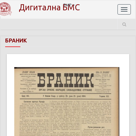
Дигитална БМС
ЋИР
Toggl
naviga
БРАНИК