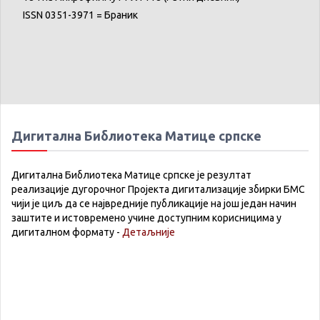
ISSN 0351-3971 = Браник
Дигитална Библиотека Матице српске
Дигитална Библиотека Матице српске је резултат
реализације дугорочног Пројекта дигитализације збирки БМС
чији је циљ да се највредније публикације на још један начин
заштите и истовремено учине доступним корисницима у
дигиталном формату -
Детаљније