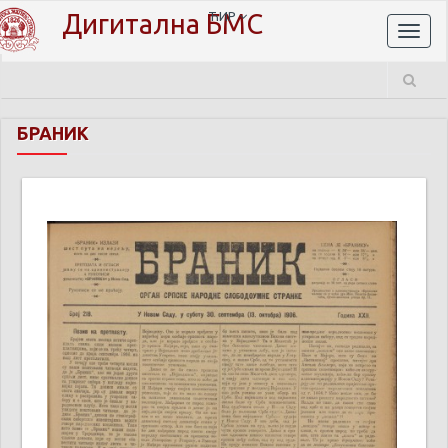
Дигитална БМС
ЋИР
Toggl
naviga
БРАНИК