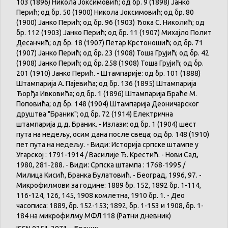
103 (1896) Никола Јоксимовић; од бр. 9 (1898) Јанко
Перић; од бр. 50 (1900) Никола Јоксимовић; од бр. 80
(1900) Јанко Перић; од бр. 96 (1903) Ђока С. Николић; од
бр. 112 (1903) Јанко Перић; од бр. 11 (1907) Михајло Полит
Десанчић; од бр. 18 (1907) Петар Крстоношић; од бр. 71
(1907) Јанко Перић; од бр. 23 (1908) Тоша Грујић; од бр. 42
(1908) Јанко Перић; од бр. 258 (1908) Тоша Грујић; од бр.
201 (1910) Јанко Перић. - Штампарије: од бр. 101 (1888)
Штампарија А. Пајевића; од бр. 136 (1895) Штампарија
Ђорђа Ивковића; од бр. 1 (1896) Штампарија Браће М.
Поповића; од бр. 148 (1904) Штампарија Деоничарског
друштва "Браник"; од бр. 72 (1914) Електрична
штампарија д.д. Браник. - Излази: од бр. 1 (1904) шест
пута на недељу, осим дана после свеца; од бр. 148 (1910)
пет пута на недељу. - Види: Историја српске штампе у
Угарској : 1791-1914 / Василије Ђ. Крестић. - Нови Сад,
1980, 281-288. - Види: Српска штампа : 1768-1995 /
Милица Кисић, Бранка Булатовић. - Београд, 1996, 97. -
Микрофилмови за године: 1889 бр. 152, 1892 бр. 1-114,
116-124, 126, 145, 1908 комлетна, 1910 бр. 1. - Део
часописа: 1889, бр. 152-153; 1892, бр. 1-153 и 1908, бр. 1-
184 на микрофилму МФЛ 118 (Ратни дневник)