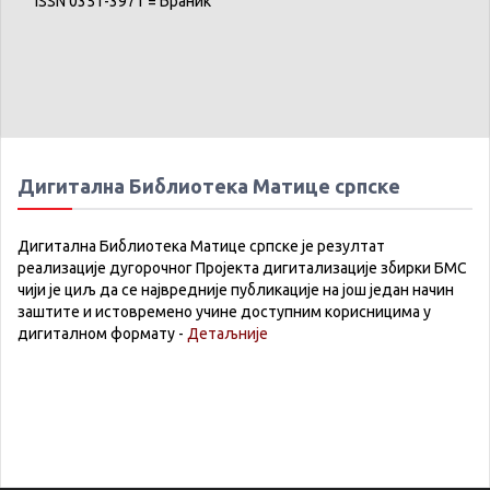
ISSN 0351-3971 = Браник
Дигитална Библиотека Матице српске
Дигитална Библиотека Матице српске је резултат
реализације дугорочног Пројекта дигитализације збирки БМС
чији је циљ да се највредније публикације на још један начин
заштите и истовремено учине доступним корисницима у
дигиталном формату -
Детаљније