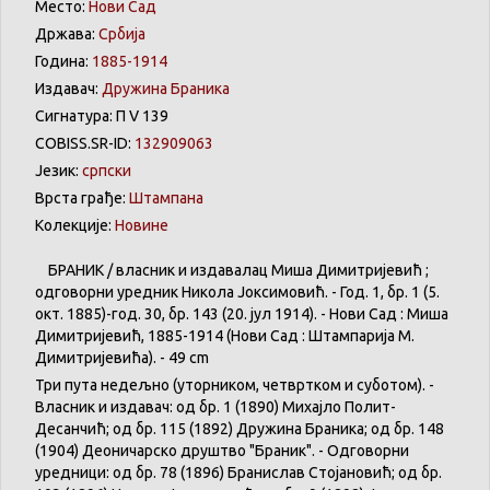
Место:
Нови Сад
Држава:
Србија
Година:
1885-1914
Издавач:
Дружина Браника
Сигнатура: П V 139
COBISS.SR-ID:
132909063
Језик:
српски
Врста грађе:
Штампана
Колекције:
Новине
БРАНИК / власник и издавалац Миша Димитријевић ;
одговорни уредник Никола Јоксимовић. - Год. 1, бр. 1 (5.
окт. 1885)-год. 30, бр. 143 (20. јул 1914). - Нови Сад : Миша
Димитријевић, 1885-1914 (Нови Сад : Штампарија М.
Димитријевића). - 49 cm
Три пута недељно (уторником, четвртком и суботом). -
Власник и издавач: од бр. 1 (1890) Михајло Полит-
Десанчић; од бр. 115 (1892) Дружина Браника; од бр. 148
(1904) Деоничарско друштво "Браник". - Одговорни
уредници: од бр. 78 (1896) Бранислав Стојановић; од бр.