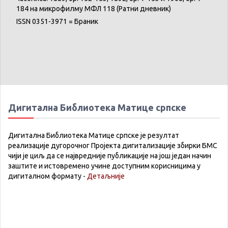
184 на микрофилму МФЛ 118 (Ратни дневник)
ISSN 0351-3971 = Браник
Дигитална Библиотека Матице српске
Дигитална Библиотека Матице српске је резултат
реализације дугорочног Пројекта дигитализације збирки БМС
чији је циљ да се највредније публикације на још један начин
заштите и истовремено учине доступним корисницима у
дигиталном формату -
Детаљније