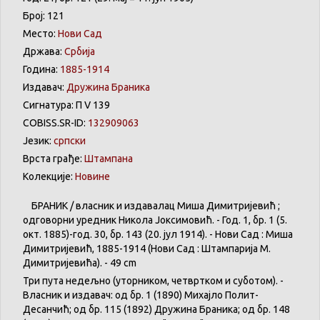
Број: 121
Место:
Нови Сад
Држава:
Србија
Година:
1885-1914
Издавач:
Дружина Браника
Сигнатура: П V 139
COBISS.SR-ID:
132909063
Језик:
српски
Врста грађе:
Штампана
Колекције:
Новине
БРАНИК / власник и издавалац Миша Димитријевић ;
одговорни уредник Никола Јоксимовић. - Год. 1, бр. 1 (5.
окт. 1885)-год. 30, бр. 143 (20. јул 1914). - Нови Сад : Миша
Димитријевић, 1885-1914 (Нови Сад : Штампарија М.
Димитријевића). - 49 cm
Три пута недељно (уторником, четвртком и суботом). -
Власник и издавач: од бр. 1 (1890) Михајло Полит-
Десанчић; од бр. 115 (1892) Дружина Браника; од бр. 148