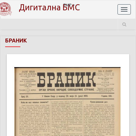
Дигитална БМС
ЋИР
Toggl
naviga
БРАНИК