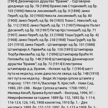
(1904) Деоничарско друштво "Браник". - Одговорни
уредници: од бр. 78 (1896) Бранислав Стојановић; од бр.
103 (1896) Никола Јоксимовић; од бр. 9 (1898) Јанко
Перић; од бр. 50 (1900) Никола Јоксимовић; од бр. 80
(1900) Јанко Перић; од бр. 96 (1903) Ђока С. Николић; од
бр. 112 (1903) Јанко Перић; од бр. 11 (1907) Михајло Полит
Десанчић; од бр. 18 (1907) Петар Крстоношић; од бр. 71
(1907) Јанко Перић; од бр. 23 (1908) Тоша Грујић; од бр. 42
(1908) Јанко Перић; од бр. 258 (1908) Тоша Грујић; од бр.
201 (1910) Јанко Перић. - Штампарије: од бр. 101 (1888)
Штампарија А. Пајевића; од бр. 136 (1895) Штампарија
Ђорђа Ивковића; од бр. 1 (1896) Штампарија Браће М.
Поповића; од бр. 148 (1904) Штампарија Деоничарског
друштва "Браник"; од бр. 72 (1914) Електрична
штампарија д.д. Браник. - Излази: од бр. 1 (1904) шест
пута на недељу, осим дана после свеца; од бр. 148 (1910)
пет пута на недељу. - Види: Историја српске штампе у
Угарској : 1791-1914 / Василије Ђ. Крестић. - Нови Сад,
1980, 281-288. - Види: Српска штампа : 1768-1995 /
Милица Кисић, Бранка Булатовић. - Београд, 1996, 97. -
Микрофилмови за године: 1889 бр. 152, 1892 бр. 1-114,
116-124, 126, 145, 1908 комлетна, 1910 бр. 1. - Део
часописа: 1889, бр. 152-153; 1892, бр. 1-153 и 1908, бр. 1-