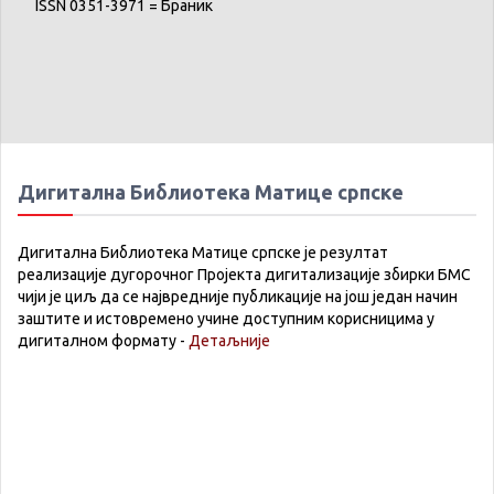
ISSN 0351-3971 = Браник
Дигитална Библиотека Матице српске
Дигитална Библиотека Матице српске је резултат
реализације дугорочног Пројекта дигитализације збирки БМС
чији је циљ да се највредније публикације на још један начин
заштите и истовремено учине доступним корисницима у
дигиталном формату -
Детаљније