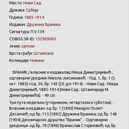
Место:
Нови Сад
Држава:
Србија
Година:
1885-1914
Издавач:
Дружина Браника
Сигнатура: П V 139
COBISS.SR-ID:
132909063
Језик:
српски
Врста грађе:
Штампана
Колекције:
Новине
БРАНИК / власник и издавалац Миша Димитријевић ;
одговорни уредник Никола Јоксимовић. - Год. 1, бр. 1 (5.
окт. 1885)-год. 30, бр. 143 (20. јул 1914). - Нови Сад : Миша
Димитријевић, 1885-1914 (Нови Сад : Штампарија М.
Димитријевића). - 49 cm
Три пута недељно (уторником, четвртком и суботом). -
Власник и издавач: од бр. 1 (1890) Михајло Полит-
Десанчић; од бр. 115 (1892) Дружина Браника; од бр. 148
(1904) Деоничарско друштво "Браник". - Одговорни
уредници: од бр. 78 (1896) Бранислав Стојановић; од бр.