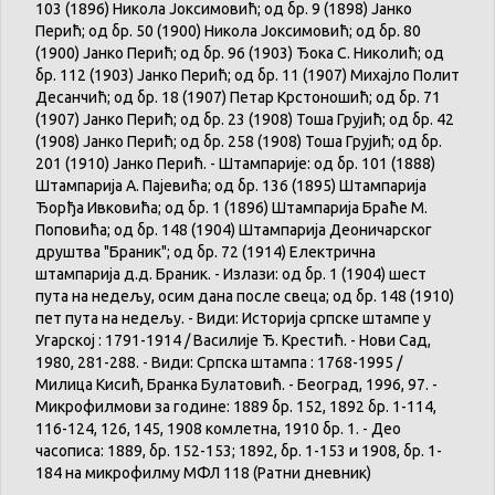
103 (1896) Никола Јоксимовић; од бр. 9 (1898) Јанко
Перић; од бр. 50 (1900) Никола Јоксимовић; од бр. 80
(1900) Јанко Перић; од бр. 96 (1903) Ђока С. Николић; од
бр. 112 (1903) Јанко Перић; од бр. 11 (1907) Михајло Полит
Десанчић; од бр. 18 (1907) Петар Крстоношић; од бр. 71
(1907) Јанко Перић; од бр. 23 (1908) Тоша Грујић; од бр. 42
(1908) Јанко Перић; од бр. 258 (1908) Тоша Грујић; од бр.
201 (1910) Јанко Перић. - Штампарије: од бр. 101 (1888)
Штампарија А. Пајевића; од бр. 136 (1895) Штампарија
Ђорђа Ивковића; од бр. 1 (1896) Штампарија Браће М.
Поповића; од бр. 148 (1904) Штампарија Деоничарског
друштва "Браник"; од бр. 72 (1914) Електрична
штампарија д.д. Браник. - Излази: од бр. 1 (1904) шест
пута на недељу, осим дана после свеца; од бр. 148 (1910)
пет пута на недељу. - Види: Историја српске штампе у
Угарској : 1791-1914 / Василије Ђ. Крестић. - Нови Сад,
1980, 281-288. - Види: Српска штампа : 1768-1995 /
Милица Кисић, Бранка Булатовић. - Београд, 1996, 97. -
Микрофилмови за године: 1889 бр. 152, 1892 бр. 1-114,
116-124, 126, 145, 1908 комлетна, 1910 бр. 1. - Део
часописа: 1889, бр. 152-153; 1892, бр. 1-153 и 1908, бр. 1-
184 на микрофилму МФЛ 118 (Ратни дневник)