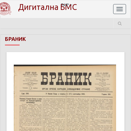
Дигитална БМС
ЋИР
Toggl
naviga
БРАНИК