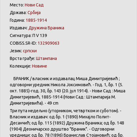
Место:
Нови Сад
Држава:
Србија
Година:
1885-1914
Издавач:
Дружина Браника
Сигнатура: П V 139
COBISS.SR-ID:
132909063
Језик:
српски
Врста грађе:
Штампана
Колекције:
Новине
БРАНИК / власник и издавалац Миша Димитријевић ;
одговорни уредник Никола Јоксимовић. - Год. 1, бр. 1 (5.
окт. 1885)-год. 30, бр. 143 (20. јул 1914). - Нови Сад : Миша
Димитријевић, 1885-1914 (Нови Сад : Штампарија М.
Димитријевића). - 49 cm
Три пута недељно (уторником, четвртком и суботом). -
Власник и издавач: од бр. 1 (1890) Михајло Полит-
Десанчић; од бр. 115 (1892) Дружина Браника; од бр. 148
(1904) Деоничарско друштво "Браник". - Одговорни
уредници: од бр. 78 (1896) Бранислав Стојановић; од бр.