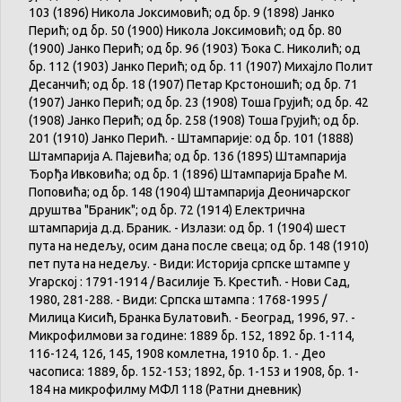
103 (1896) Никола Јоксимовић; од бр. 9 (1898) Јанко
Перић; од бр. 50 (1900) Никола Јоксимовић; од бр. 80
(1900) Јанко Перић; од бр. 96 (1903) Ђока С. Николић; од
бр. 112 (1903) Јанко Перић; од бр. 11 (1907) Михајло Полит
Десанчић; од бр. 18 (1907) Петар Крстоношић; од бр. 71
(1907) Јанко Перић; од бр. 23 (1908) Тоша Грујић; од бр. 42
(1908) Јанко Перић; од бр. 258 (1908) Тоша Грујић; од бр.
201 (1910) Јанко Перић. - Штампарије: од бр. 101 (1888)
Штампарија А. Пајевића; од бр. 136 (1895) Штампарија
Ђорђа Ивковића; од бр. 1 (1896) Штампарија Браће М.
Поповића; од бр. 148 (1904) Штампарија Деоничарског
друштва "Браник"; од бр. 72 (1914) Електрична
штампарија д.д. Браник. - Излази: од бр. 1 (1904) шест
пута на недељу, осим дана после свеца; од бр. 148 (1910)
пет пута на недељу. - Види: Историја српске штампе у
Угарској : 1791-1914 / Василије Ђ. Крестић. - Нови Сад,
1980, 281-288. - Види: Српска штампа : 1768-1995 /
Милица Кисић, Бранка Булатовић. - Београд, 1996, 97. -
Микрофилмови за године: 1889 бр. 152, 1892 бр. 1-114,
116-124, 126, 145, 1908 комлетна, 1910 бр. 1. - Део
часописа: 1889, бр. 152-153; 1892, бр. 1-153 и 1908, бр. 1-
184 на микрофилму МФЛ 118 (Ратни дневник)