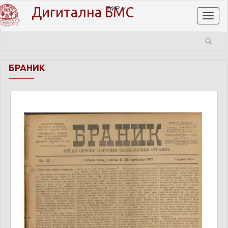
Дигитална БМС
ЋИР
Toggl
naviga
БРАНИК