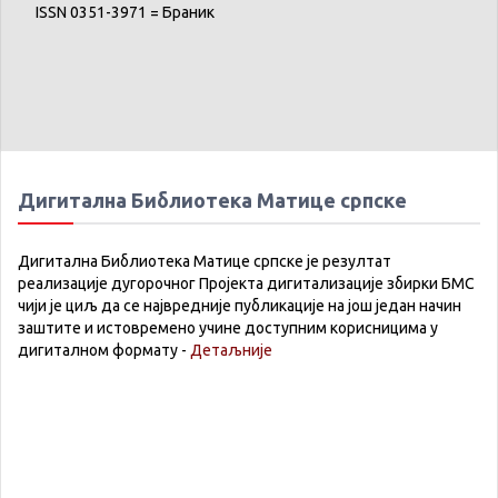
ISSN 0351-3971 = Браник
Дигитална Библиотека Матице српске
Дигитална Библиотека Матице српске је резултат
реализације дугорочног Пројекта дигитализације збирки БМС
чији је циљ да се највредније публикације на још један начин
заштите и истовремено учине доступним корисницима у
дигиталном формату -
Детаљније